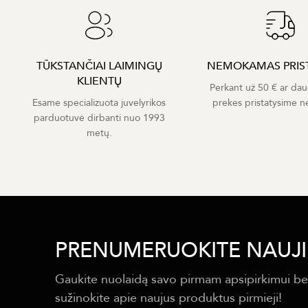
TŪKSTANČIAI LAIMINGŲ
NEMOKAMAS PRIS
KLIENTŲ
Perkant už 50 € ar dau
Esame specializuota juvelyrikos
prekes pristatysime 
parduotuvė dirbanti nuo 1993
metų.
PRENUMERUOKITE NAUJI
Gaukite nuolaidą savo pirmam apsipirkimui be
sužinokite apie naujus produktus pirmieji!