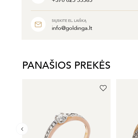
+370 625 55585
SIŲSKITE EL. LAIŠKĄ
info@goldinga.lt
PANAŠIOS PREKĖS