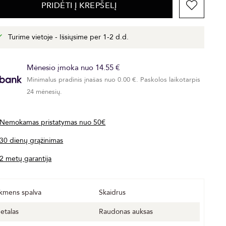
PRIDĖTI Į KREPŠELĮ
Turime vietoje - Išsiųsime per 1-2 d.d.
Mėnesio įmoka nuo 14.55 €
Minimalus pradinis įnašas nuo 0.00 €. Paskolos laikotarpis
24 mėnesių.
Nemokamas pristatymas nuo 50€
30 dienų grąžinimas
2 metų garantija
kmens spalva
Skaidrus
etalas
Raudonas auksas