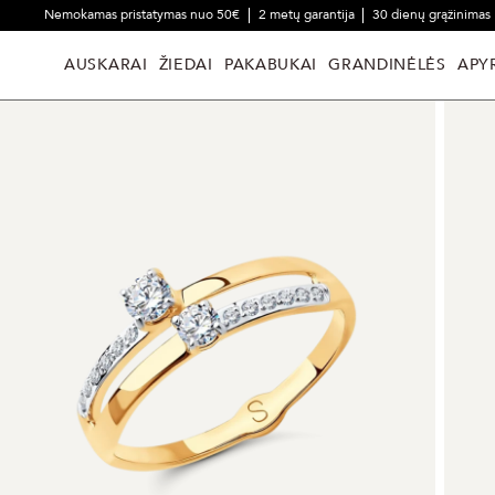
Nemokamas pristatymas nuo 50€
2 metų garantija
30 dienų grąžinimas
AUSKARAI
ŽIEDAI
PAKABUKAI
GRANDINĖLĖS
APY