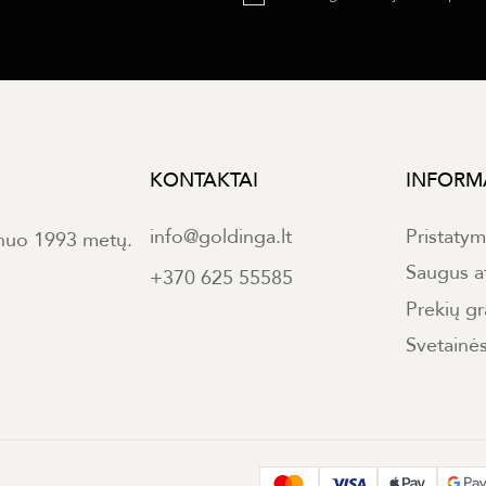
KONTAKTAI
INFORM
info@goldinga.lt
Pristaty
 nuo 1993 metų.
Saugus a
+370 625 55585
Prekių gr
Svetainė