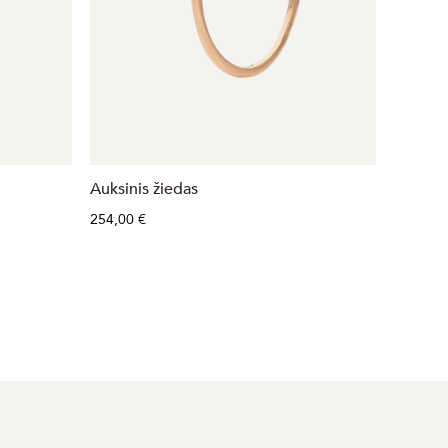
Auksinis žiedas
Auksini
254,00 €
686,00 