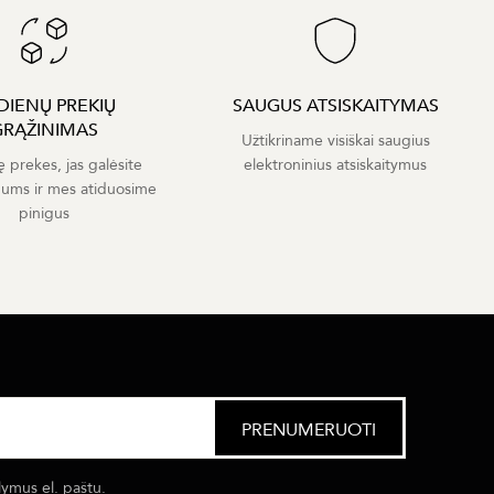
 DIENŲ PREKIŲ
SAUGUS ATSISKAITYMAS
GRĄŽINIMAS
Užtikriname visiškai saugius
ę prekes, jas galėsite
elektroninius atsiskaitymus
mums ir mes atiduosime
pinigus
lymus el. paštu.