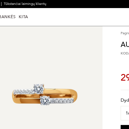
Tūkstančiai laimingų klientų
RANKĖS
KITA
Pagri
AU
KODA
2
Dyd