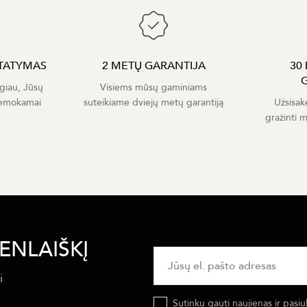
TATYMAS
2 METŲ GARANTIJA
30
giau, Jūsų
Visiems mūsų gaminiams
nemokamai
suteikiame dviejų metų garantiją
Užsisak
gražinti 
ENLAIŠKĮ
i
Sutinku gauti naujienas ir pasiu