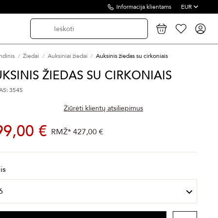
Informacija klientams
EUR
ndinis
Žiedai
Auksiniai žiedai
Auksinis žiedas su cirkoniais
KSINIS ŽIEDAS SU CIRKONIAIS
S: 3545
Žiūrėti klientų atsiliepimus
99,00 €
RMŽ*
427,00 €
is