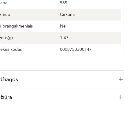
raba
585
kmuo
Cirkonis
u brangakmeniais
Ne
voris(g)
1.47
rekės kodas
0008753300147
džiagos
ežiūra