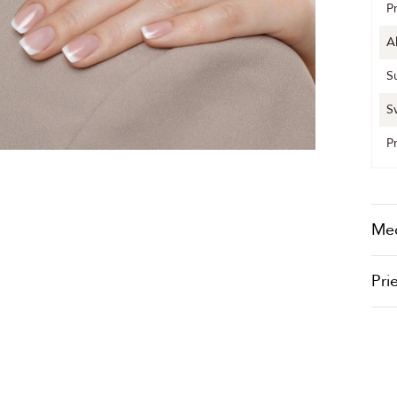
P
A
S
S
P
Me
Pri