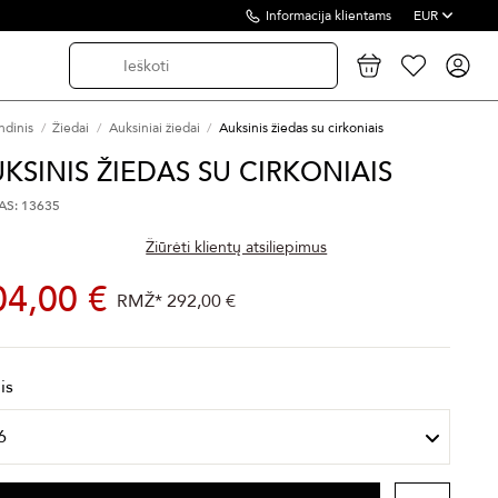
Informacija klientams
EUR
ndinis
Žiedai
Auksiniai žiedai
Auksinis žiedas su cirkoniais
KSINIS ŽIEDAS SU CIRKONIAIS
S: 13635
Žiūrėti klientų atsiliepimus
04,00 €
RMŽ*
292,00 €
is