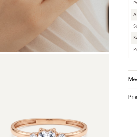
P
A
S
S
P
Me
Pri