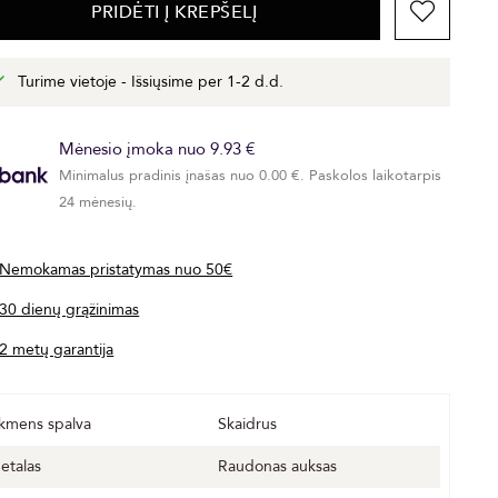
PRIDĖTI Į KREPŠELĮ
Turime vietoje - Išsiųsime per 1-2 d.d.
Mėnesio įmoka nuo 9.93 €
Minimalus pradinis įnašas nuo 0.00 €. Paskolos laikotarpis
24 mėnesių.
Nemokamas pristatymas nuo 50€
30 dienų grąžinimas
2 metų garantija
kmens spalva
Skaidrus
etalas
Raudonas auksas