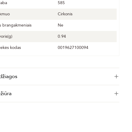
raba
585
kmuo
Cirkonis
u brangakmeniais
Ne
voris(g)
0.94
rekės kodas
0019627100094
džiagos
ežiūra