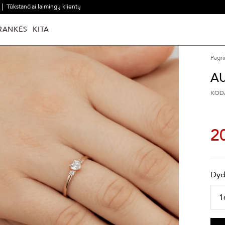
Tūkstančiai laimingų klientų
RANKĖS
KITA
Pagri
AU
KODA
2
Dyd