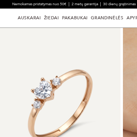
Nemokamas pristatymas nuo 50€
2 metų garantija
30 dienų grąžinimas
AUSKARAI
ŽIEDAI
PAKABUKAI
GRANDINĖLĖS
APY