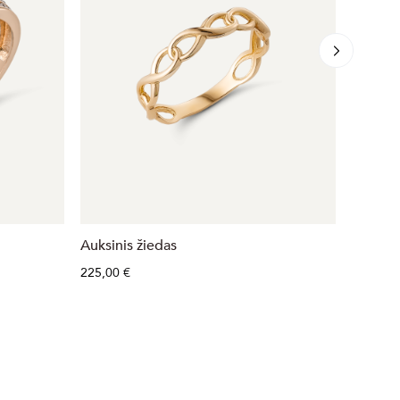
Auksinis žiedas
Auksini
225,00 €
124,00 