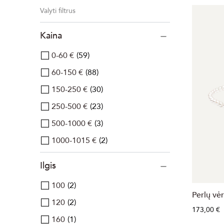
Valyti filtrus
Kaina
0-60 €
59
60-150 €
88
150-250 €
30
250-500 €
23
500-1000 €
3
1000-1015 €
2
Ilgis
100
2
Perlų vė
120
2
173,00 €
160
1