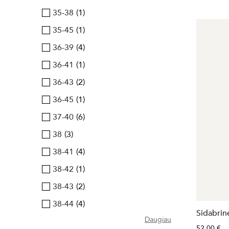
35-38
1
35-45
1
36-39
4
36-41
1
36-43
2
36-45
1
37-40
6
38
3
38-41
4
38-42
1
38-43
2
38-44
4
Sidabrin
Daugiau
52,00 €