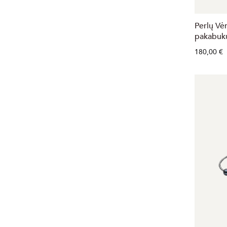
Perlų Vėr
pakabuk
180,00 €