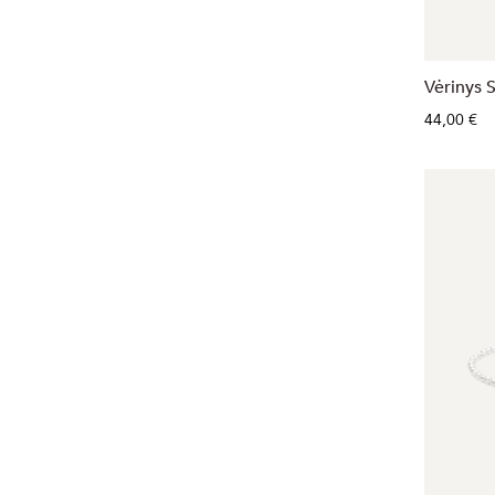
Vėrinys S
44,00 €