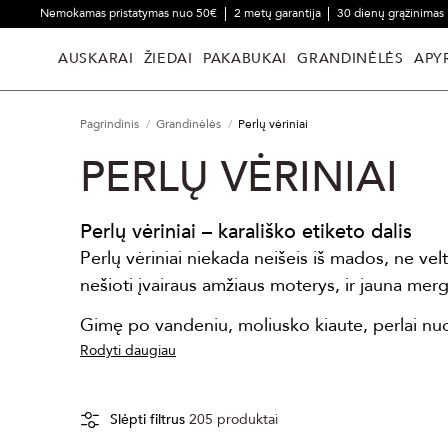
Nemokamas pristatymas nuo 50€
2 metų garantija
30 dienų grąžinimas
AUSKARAI
ŽIEDAI
PAKABUKAI
GRANDINĖLĖS
APY
Pagrindinis
Grandinėlės
Perlų vėriniai
PERLŲ VĖRINIAI
Perlų vėriniai – karališko etiketo dalis
Perlų vėriniai niekada neišeis iš mados, ne vel
nešioti įvairaus amžiaus moterys, ir jauna merga
Gimę po vandeniu, moliusko kiaute, perlai nuo
Rodyti daugiau
Slėpti filtrus
205
produktai