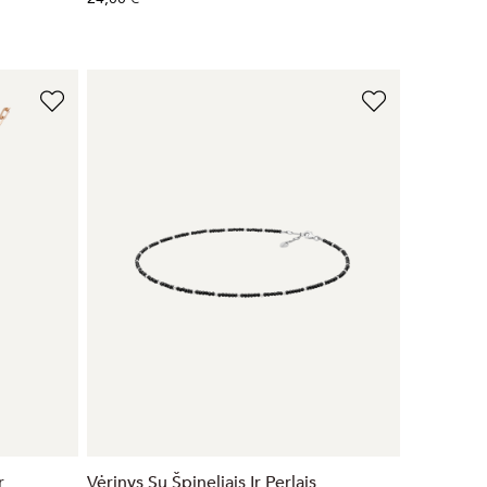
r
Vėrinys Su Špineliais Ir Perlais