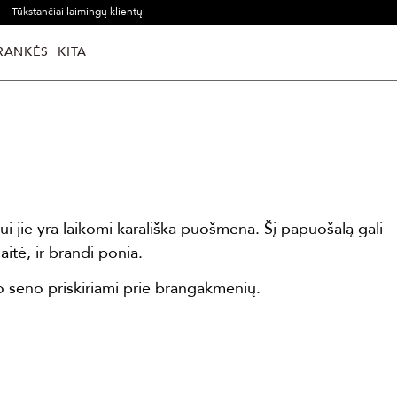
Tūkstančiai laimingų klientų
RANKĖS
KITA
tui jie yra laikomi karališka puošmena. Šį papuošalą gali
itė, ir brandi ponia.
 seno priskiriami prie brangakmenių.