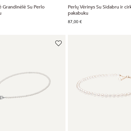
ė Grandinėlė Su Perlo
Perlų Vėrinys Su Sidabru ir ci
u
pakabuku
87,00 €