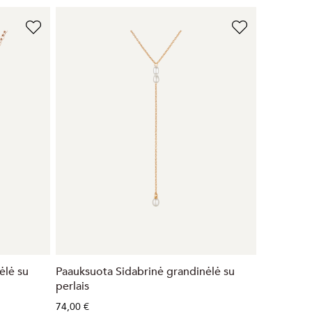
ėlė su
Paauksuota Sidabrinė grandinėlė su
perlais
74,00 €