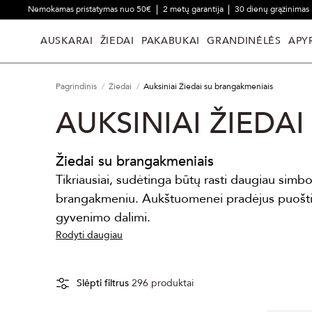
Nemokamas pristatymas nuo 50€
2 metų garantija
30 dienų grąžinimas
AUSKARAI
ŽIEDAI
PAKABUKAI
GRANDINĖLĖS
APY
Pagrindinis
Žiedai
Auksiniai Žiedai su brangakmeniais
AUKSINIAI ŽIEDA
Žiedai su brangakmeniais
Tikriausiai, sudėtinga būtų rasti daugiau simbo
brangakmeniu. Aukštuomenei pradėjus puoštis j
gyvenimo dalimi.
Rodyti daugiau
Slėpti filtrus
296
produktai