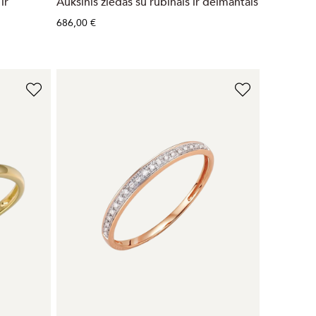
ir
Auksinis žiedas su rubinais ir deimantais
686,00 €