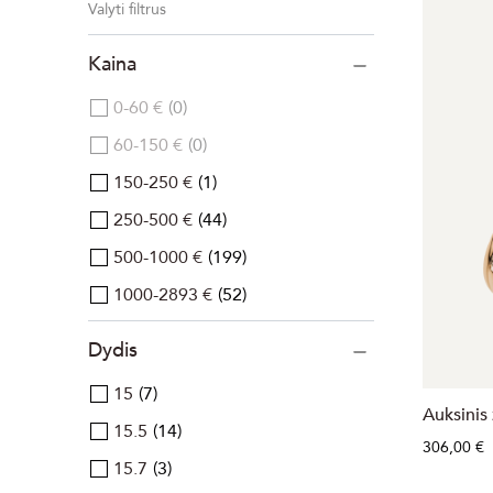
Valyti filtrus
Kaina
0-60 €
0
60-150 €
0
150-250 €
1
250-500 €
44
500-1000 €
199
1000-2893 €
52
Dydis
15
7
Auksinis
15.5
14
306,00 €
15.7
3