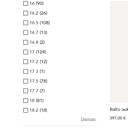
16
90
16.2
26
16.5
108
16.7
13
16.8
2
17
124
17.2
12
17.3
1
17.5
78
17.7
7
18
81
Balto au
18.2
18
397,00 €
Daugiau