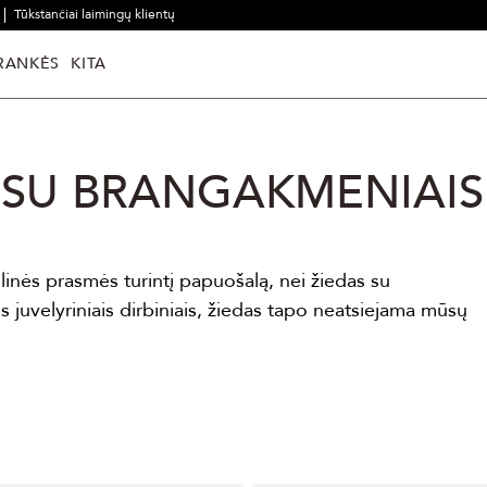
Tūkstančiai laimingų klientų
RANKĖS
KITA
I SU BRANGAKMENIAIS
linės prasmės turintį papuošalą, nei žiedas su
uvelyriniais dirbiniais, žiedas tapo neatsiejama mūsų