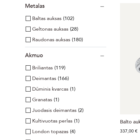
Metalas
Baltas auksas
102
Geltonas auksas
28
Raudonas auksas
180
Akmuo
Briliantas
119
Deimantas
166
Dūminis kvarcas
1
Granatas
1
Juodasis deimantas
2
Kultivuotas perlas
1
Balto au
London topazas
4
337,00 €