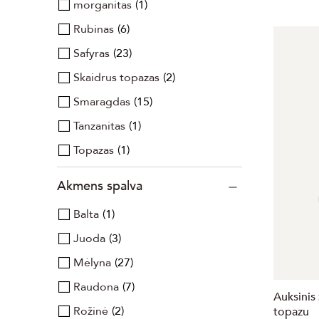
morganitas
1
Rubinas
6
Safyras
23
Skaidrus topazas
2
Smaragdas
15
Tanzanitas
1
Topazas
1
Akmens spalva
Balta
1
Juoda
3
Mėlyna
27
Raudona
7
Auksinis
Rožinė
2
topazu