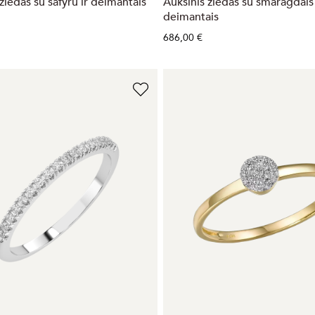
žiedas su safyru ir deimantais
Auksinis žiedas su smaragdais 
deimantais
686,00 €