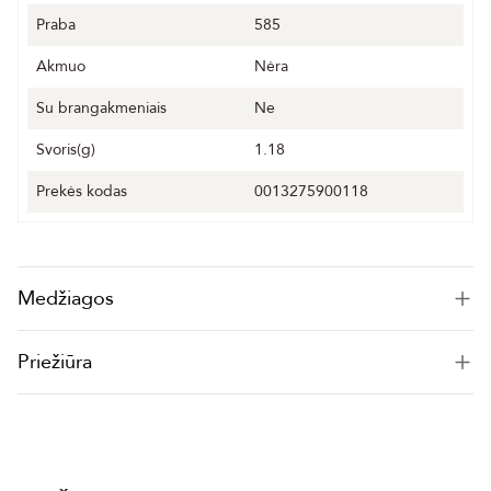
Praba
585
Akmuo
Nėra
Su brangakmeniais
Ne
Svoris(g)
1.18
Prekės kodas
0013275900118
Medžiagos
Priežiūra