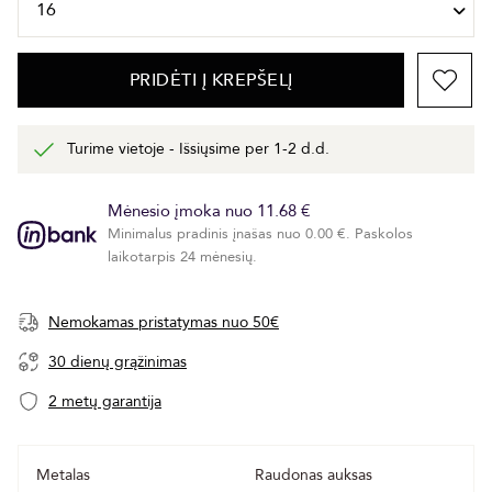
PRIDĖTI Į KREPŠELĮ
Turime vietoje - Išsiųsime per 1-2 d.d.
Mėnesio įmoka nuo 11.68 €
Minimalus pradinis įnašas nuo 0.00 €. Paskolos
laikotarpis 24 mėnesių.
Nemokamas pristatymas nuo 50€
30 dienų grąžinimas
2 metų garantija
Metalas
Raudonas auksas