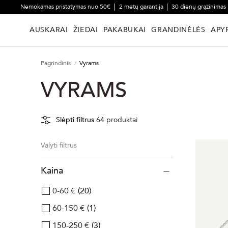
Nemokamas pristatymas nuo 50€
2 metų garantija
30 dienų grąžinimas
AUSKARAI
ŽIEDAI
PAKABUKAI
GRANDINĖLĖS
APY
Pagrindinis
Vyrams
VYRAMS
Slėpti filtrus
64
produktai
Valyti filtrus
Kaina
0-60 €
20
60-150 €
1
150-250 €
3