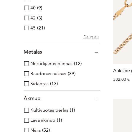
40
9
42
3
45
21
Daugiau
Metalas
Nerūdijantis plienas
12
Auksinė 
Raudonas auksas
39
382,00 €
Sidabras
13
Akmuo
Kultivuotas perlas
1
Lava akmuo
1
Nėra
52