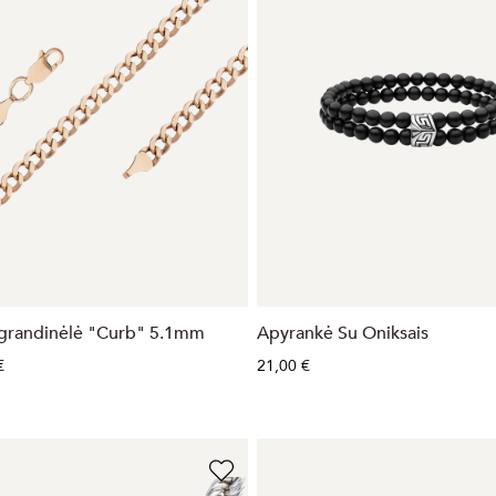
grandinėlė "Curb" 5.1mm
Apyrankė Su Oniksais
€
21,00 €