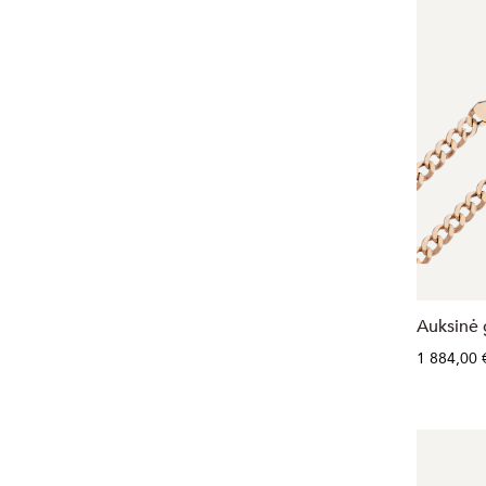
Auksinė 
1 884,00 