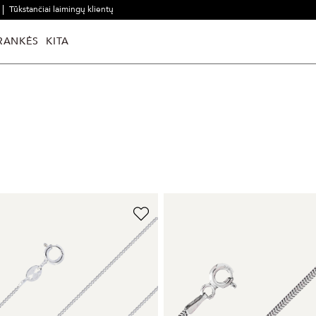
Tūkstančiai laimingų klientų
RANKĖS
KITA