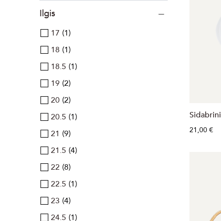
Ilgis
17
1
18
1
18.5
1
19
2
20
2
Sidabrin
20.5
1
21,00 €
21
9
21.5
4
22
8
22.5
1
23
4
24.5
1