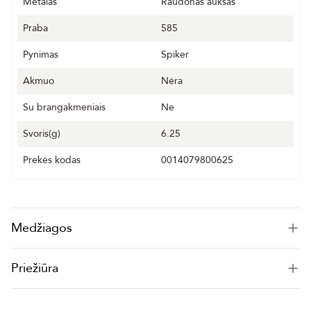
Metalas
Raudonas auksas
Praba
585
Pynimas
Spiker
Akmuo
Nėra
Su brangakmeniais
Ne
Svoris(g)
6.25
Prekės kodas
0014079800625
Medžiagos
Priežiūra