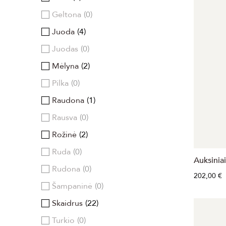
Geltona
0
Juoda
4
Juodas
0
Mėlyna
2
Pilka
0
Raudona
1
Rausva
0
Rožinė
2
Ruda
0
Auksiniai
Rudona
0
202,00 €
Šampaninė
0
Skaidrus
22
Turkio
0