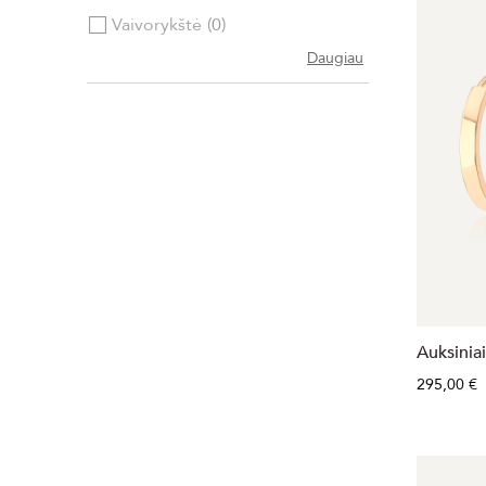
Vaivorykštė
0
Daugiau
Auksinia
295,00 €