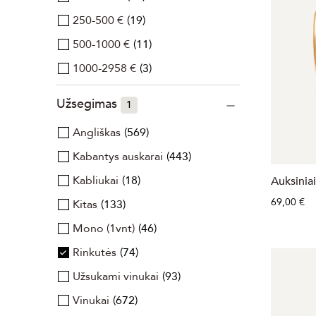
250-500 €
19
500-1000 €
11
1000-2958 €
3
Užsegimas
1
Angliškas
569
Kabantys auskarai
443
Kabliukai
18
Auksinia
69,00 €
Kitas
133
Mono (1vnt)
46
Rinkutės
74
Užsukami vinukai
93
Vinukai
672