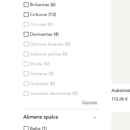
Briliantas
6
Cirkonis
13
Citrinas
0
Deimantas
4
Dūminis kvarcas
0
Edisono perlas
0
Emalė
0
Gintaras
0
Granatas
0
Auksinia
Juodasis deimantas
0
172,00 €
Daugiau
Akmens spalva
Balta
1