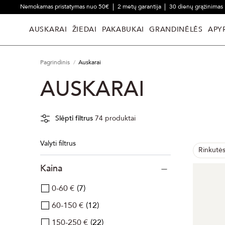
Nemokamas pristatymas nuo 50€
2 metų garantija
30 dienų grąžinimas
AUSKARAI
ŽIEDAI
PAKABUKAI
GRANDINĖLĖS
APY
Pagrindinis
Auskarai
AUSKARAI
Slėpti filtrus
74
produktai
Valyti filtrus
Rinkutė
Kaina
0-60 €
7
60-150 €
12
150-250 €
22