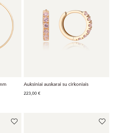
5mm
Auksiniai auskarai su cirkoniais
223,00 €