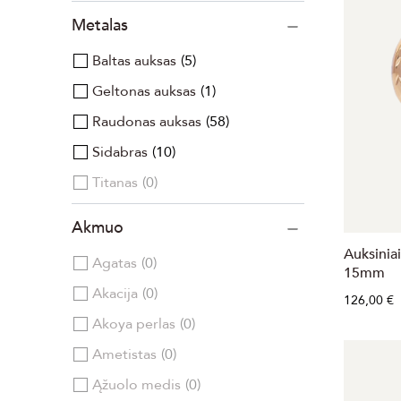
Metalas
Baltas auksas
5
Geltonas auksas
1
Raudonas auksas
58
Sidabras
10
Titanas
0
Akmuo
Auksiniai
Agatas
0
15mm
Akacija
0
126,00 €
Akoya perlas
0
Ametistas
0
Ąžuolo medis
0