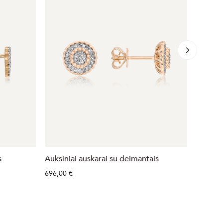
s
Auksiniai auskarai su deimantais
Auksini
696,00 €
533,00 