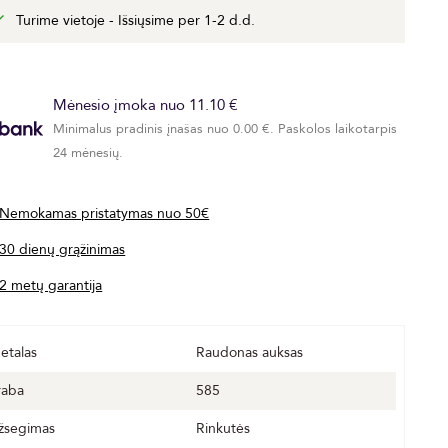
Turime vietoje - Išsiųsime per 1-2 d.d.
Mėnesio įmoka nuo 11.10 €
Minimalus pradinis įnašas nuo 0.00 €. Paskolos laikotarpis
24 mėnesių.
Nemokamas pristatymas nuo 50€
30 dienų grąžinimas
2 metų garantija
etalas
Raudonas auksas
raba
585
žsegimas
Rinkutės