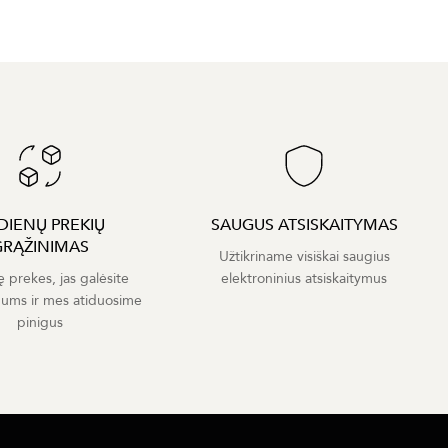
 DIENŲ PREKIŲ
SAUGUS ATSISKAITYMAS
GRĄŽINIMAS
Užtikriname visiškai saugius
ę prekes, jas galėsite
elektroninius atsiskaitymus
mums ir mes atiduosime
pinigus