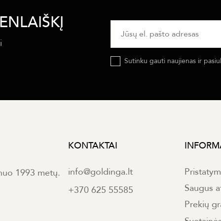
ENLAIŠKĮ
i
Sutinku gauti naujienas ir pasiu
KONTAKTAI
INFORM
info@goldinga.lt
Pristaty
 nuo 1993 metų.
Saugus a
+370 625 55585
Prekių gr