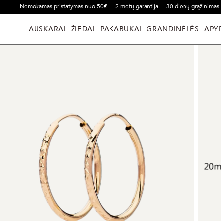
Nemokamas pristatymas nuo 50€
2 metų garantija
30 dienų grąžinimas
AUSKARAI
ŽIEDAI
PAKABUKAI
GRANDINĖLĖS
APY