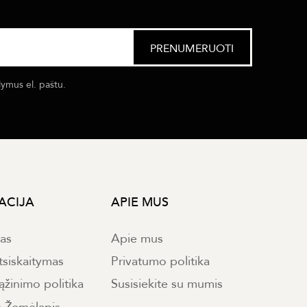
lymus el. paštu.
ACIJA
APIE MUS
mas
Apie mus
tsiskaitymas
Privatumo politika
ąžinimo politika
Susisiekite su mumis