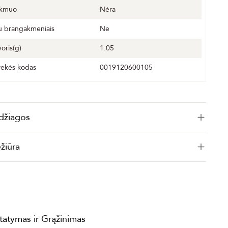
kmuo
Nėra
u brangakmeniais
Ne
voris(g)
1.05
rekės kodas
0019120600105
džiagos
ežiūra
statymas ir Grąžinimas