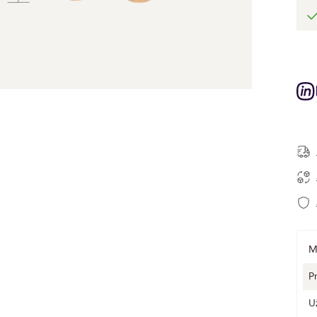
M
P
U