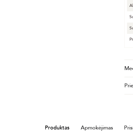
A
S
S
P
Me
Pri
Produktas
Apmokėjimas
Pri