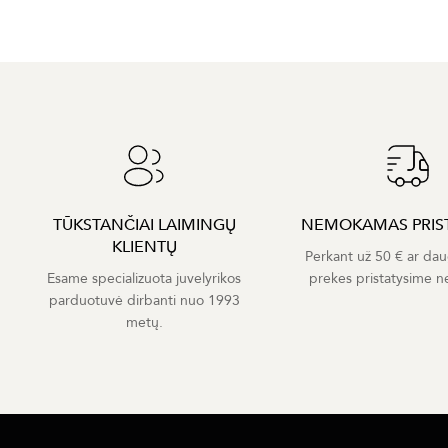
TŪKSTANČIAI LAIMINGŲ
NEMOKAMAS PRIS
KLIENTŲ
Perkant už 50 € ar dau
Esame specializuota juvelyrikos
prekes pristatysime 
parduotuvė dirbanti nuo 1993
metų.