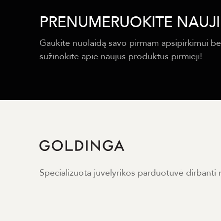
PRENUMERUOKITE NAUJI
Gaukite nuolaidą savo pirmam apsipirkimui be
sužinokite apie naujus produktus pirmieji!
Specializuota juvelyrikos parduotuvė dirbanti