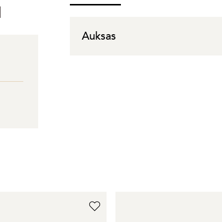
I
Auksas