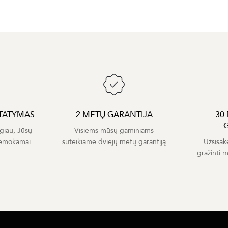
TATYMAS
2 METŲ GARANTIJA
30
giau, Jūsų
Visiems mūsų gaminiams
nemokamai
suteikiame dviejų metų garantiją
Užsisak
gražinti 