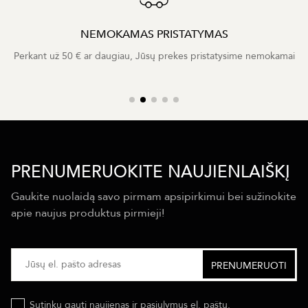
NEMOKAMAS PRISTATYMAS
Perkant už 50 € ar daugiau, Jūsų prekes pristatysime nemokamai
PRENUMERUOKITE NAUJIENLAIŠKĮ
Gaukite nuolaidą savo pirmam apsipirkimui bei sužinokite
apie naujus produktus pirmieji!
Sutinku gauti naujienas ir pasiulymus el. paštu.