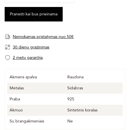
Nemokamas pristatymas nuo 50€
30 dienų grąžinimas
2 metų garantija
Akmens spalva
Raudona
Metalas
Sidabras
Praba
925
Akmuo
Sintetinis koralas
Su brangakmeniais
Ne