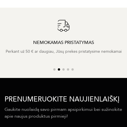
NEMOKAMAS PRISTATYMAS
Perkant už 50 € ar daugiau, Jūsų prekes pristatysime nemokamai
PRENUMERUOKITE NAUJIENLAIŠKĮ
Gaukite nuolaidą savo pirmam apsipirkimui bei sužinokite
apie naujus produktus pirmieji!