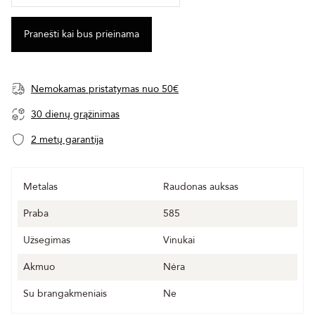
Nemokamas pristatymas nuo 50€
30 dienų grąžinimas
2 metų garantija
Metalas
Raudonas auksas
Praba
585
Užsegimas
Vinukai
Akmuo
Nėra
Su brangakmeniais
Ne