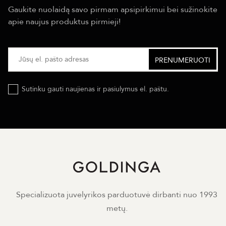
Gaukite nuolaidą savo pirmam apsipirkimui bei sužinokite
apie naujus produktus pirmieji!
Sutinku gauti naujienas ir pasiulymus el. paštu.
Specializuota juvelyrikos parduotuvė dirbanti nuo 1993
metų.