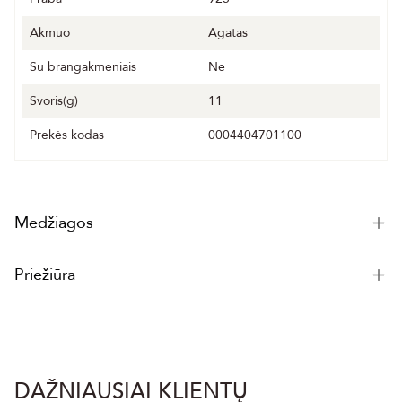
Akmuo
Agatas
Su brangakmeniais
Ne
Svoris(g)
11
Prekės kodas
0004404701100
Medžiagos
Priežiūra
DAŽNIAUSIAI KLIENTŲ