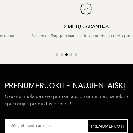
2 METŲ GARANTIJA
Visiems mūsų gaminiams suteikiame dviejų metų garantiją
PRENUMERUOKITE NAUJIENLAIŠKĮ
Gaukite nuolaidą savo pirmam apsipirkimui bei sužinokite
apie naujus produktus pirmieji!