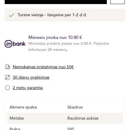
Turime vietoje - Išsiųsime per 1-2 d.d.
Mėnesio įmoka nuo 10.80 €
Minimalus pradinis įnašas nuo 0.00 €. Paskolos
laikotarpis 24 mėnesių.
Nemokamas pristatymas nuo 50€
30 dienų grąžinimas
2 metų garantija
Akmens spalva
Skaidrus
Metalas
Raudonas auksas
Praba
585