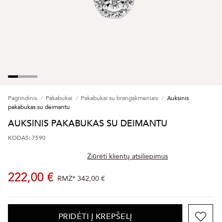
Pagrindinis
Pakabukai
Pakabukai su brangakmeniais
Auksinis
pakabukas su deimantu
AUKSINIS PAKABUKAS SU DEIMANTU
KODAS: 7590
Žiūrėti klientų atsiliepimus
222,00 €
RMŽ*
342,00 €
PRIDĖTI Į KREPŠELĮ