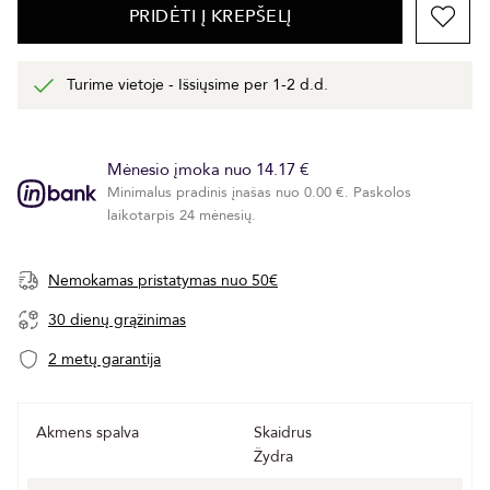
PRIDĖTI Į KREPŠELĮ
Turime vietoje - Išsiųsime per 1-2 d.d.
Mėnesio įmoka nuo 14.17 €
Minimalus pradinis įnašas nuo 0.00 €. Paskolos
laikotarpis 24 mėnesių.
Nemokamas pristatymas nuo 50€
30 dienų grąžinimas
2 metų garantija
Akmens spalva
Skaidrus
Žydra