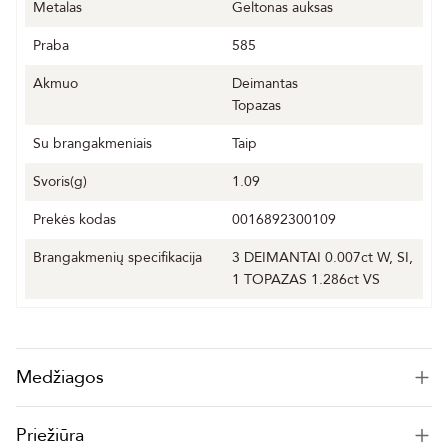
Metalas
Geltonas auksas
Praba
585
Akmuo
Deimantas
Topazas
Su brangakmeniais
Taip
Svoris(g)
1.09
Prekės kodas
0016892300109
Brangakmenių specifikacija
3 DEIMANTAI 0.007ct W, SI,
1 TOPAZAS 1.286ct VS
Medžiagos
Priežiūra