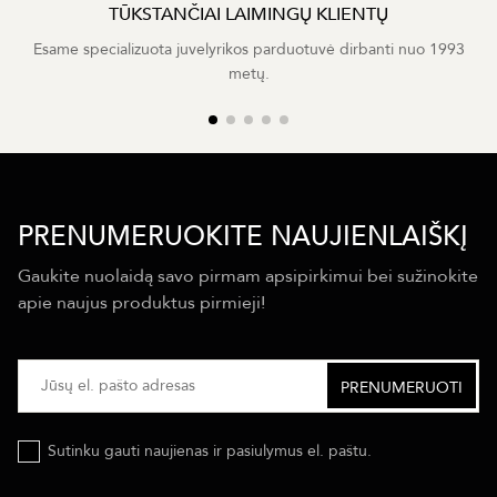
TŪKSTANČIAI LAIMINGŲ KLIENTŲ
Esame specializuota juvelyrikos parduotuvė dirbanti nuo 1993
metų.
PRENUMERUOKITE NAUJIENLAIŠKĮ
Gaukite nuolaidą savo pirmam apsipirkimui bei sužinokite
apie naujus produktus pirmieji!
Sutinku gauti naujienas ir pasiulymus el. paštu.