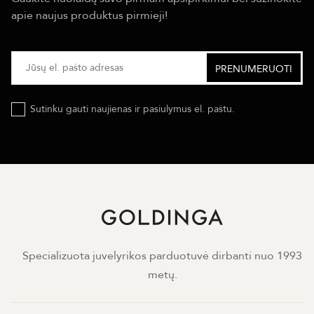
apie naujus produktus pirmieji!
Sutinku gauti naujienas ir pasiulymus el. paštu.
Specializuota juvelyrikos parduotuvė dirbanti nuo 1993
metų.