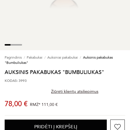
Pagrindinis
Pakabukai
Auksiniai pakabukai
Auksinis pakabukas
"Bumbuliukas"
AUKSINIS PAKABUKAS "BUMBULIUKAS"
KODAS: 3993
Žiūrėti klientų atsiliepimus
78,00 €
RMŽ*
111,00 €
PRIDĖTI Į KREPŠELĮ