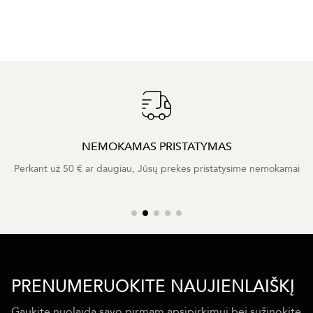
NEMOKAMAS PRISTATYMAS
Perkant už 50 € ar daugiau, Jūsų prekes pristatysime nemokamai
PRENUMERUOKITE NAUJIENLAIŠKĮ
Gaukite nuolaidą savo pirmam apsipirkimui bei sužinokite