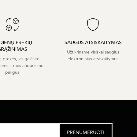
 DIENŲ PREKIŲ
SAUGUS ATSISKAITYMAS
GRĄŽINIMAS
Užtikriname visiškai saugius
ę prekes, jas galėsite
elektroninius atsiskaitymus
mums ir mes atiduosime
pinigus