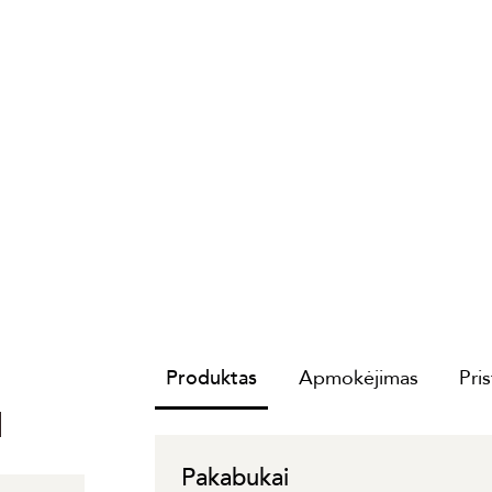
Produktas
Apmokėjimas
Pri
I
Pakabukai