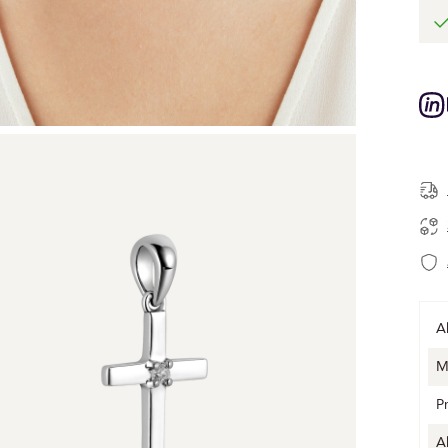
A
M
P
A