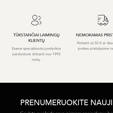
TŪKSTANČIAI LAIMINGŲ
NEMOKAMAS PRIS
KLIENTŲ
Perkant už 50 € ar dau
Esame specializuota juvelyrikos
prekes pristatysime 
parduotuvė dirbanti nuo 1993
metų.
PRENUMERUOKITE NAUJI