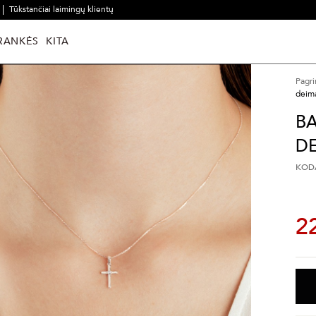
Tūkstančiai laimingų klientų
RANKĖS
KITA
Pagri
deima
B
DE
KODA
2