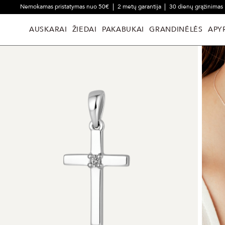
Nemokamas pristatymas nuo 50€
2 metų garantija
30 dienų grąžinimas
AUSKARAI
ŽIEDAI
PAKABUKAI
GRANDINĖLĖS
APY