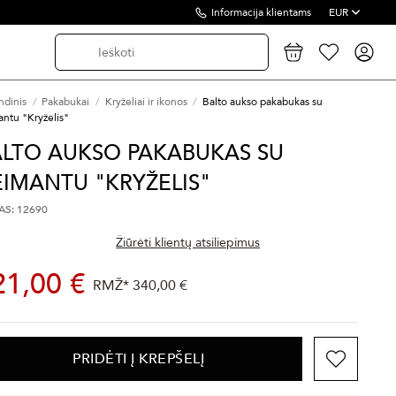
Informacija klientams
EUR
ndinis
Pakabukai
Kryželiai ir ikonos
Balto aukso pakabukas su
ntu "Kryželis"
ALTO AUKSO PAKABUKAS SU
IMANTU "KRYŽELIS"
S: 12690
Žiūrėti klientų atsiliepimus
21,00 €
RMŽ*
340,00 €
PRIDĖTI Į KREPŠELĮ