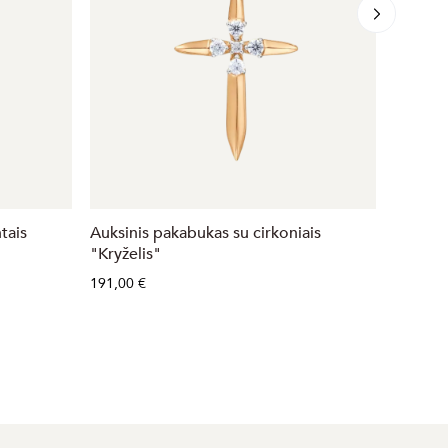
tais
Auksinis pakabukas su cirkoniais
Auksini
"Kryželis"
"Kryžel
191,00 €
132,00 