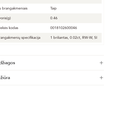
u brangakmeniais
Taip
voris(g)
0.46
rekės kodas
0018102600046
rangakmenių specifikacija
1 briliantas, 0.02ct, RW-W, SI
džiagos
ežiūra