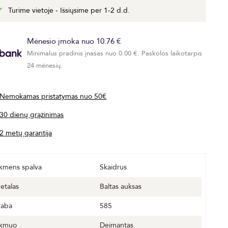
Turime vietoje - Išsiųsime per 1-2 d.d.
Mėnesio įmoka nuo 10.76 €
Minimalus pradinis įnašas nuo 0.00 €. Paskolos laikotarpis
24 mėnesių.
Nemokamas pristatymas nuo 50€
30 dienų grąžinimas
2 metų garantija
kmens spalva
Skaidrus
etalas
Baltas auksas
raba
585
kmuo
Deimantas