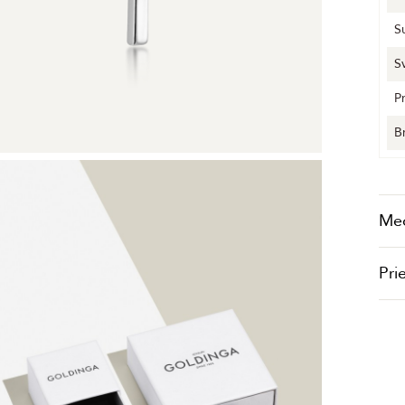
S
S
P
B
Me
Pri