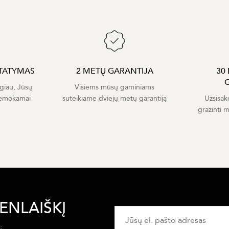
TATYMAS
2 METŲ GARANTIJA
30
giau, Jūsų
Visiems mūsų gaminiams
nemokamai
suteikiame dviejų metų garantiją
Užsisak
gražinti 
ENLAIŠKĮ