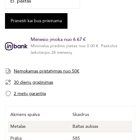
Mėnesio įmoka nuo 6.67 €
Minimalus pradinis įnašas nuo 0.00 €. Paskolos
laikotarpis 24 mėnesių.
Nemokamas pristatymas nuo 50€
30 dienų grąžinimas
2 metų garantija
Akmens spalva
Skaidrus
Metalas
Baltas auksas
Praba
585