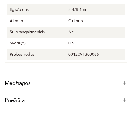
Ilgis/plotis
8.4/8.4mm
Akmuo
Cirkonis
Su brangakmeniais
Ne
Svoris(g)
0.65
Prekės kodas
0012091300065
Medžiagos
Priežiūra