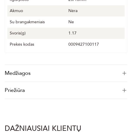
Akmuo
Nėra
Su brangakmeniais
Ne
Svoris(g)
1.17
Prekės kodas
0009427100117
Medžiagos
Priežiūra
DAŽNIAUSIAI KLIENTŲ