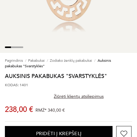
Pagrindinis
Pakabukai
Zodiako ženklų pakabukai
Auksinis
pakabukas "Svarstyklės"
AUKSINIS PAKABUKAS "SVARSTYKLĖS"
KODAS: 1401
Žiūrėti klientų atsiliepimus
238,00 €
RMŽ*
340,00 €
PRIDĖTI Į KREPŠELĮ