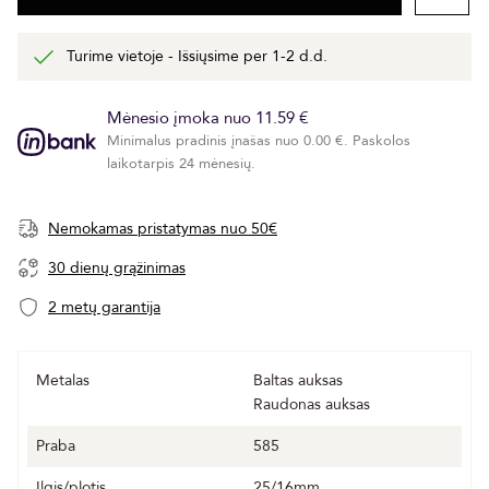
Turime vietoje - Išsiųsime per 1-2 d.d.
Mėnesio įmoka nuo 11.59 €
Minimalus pradinis įnašas nuo 0.00 €. Paskolos
laikotarpis 24 mėnesių.
Nemokamas pristatymas nuo 50€
30 dienų grąžinimas
2 metų garantija
Metalas
Baltas auksas
Raudonas auksas
Praba
585
Ilgis/plotis
25/16mm