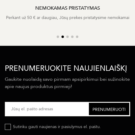
NEMOKAMAS PRISTATYMAS
Perkant už 50 € ar daugiau, Jūsų prekes pristatysime nemokamai
PRENUMERUOKITE NAUJIENLAIŠKĮ
Gaukite nuolaidą savo pirmam apsipirkimui bei sužinokite
apie naujus produktus pirmieji!
Sutinku gauti naujienas ir pasiulymus el. paštu.