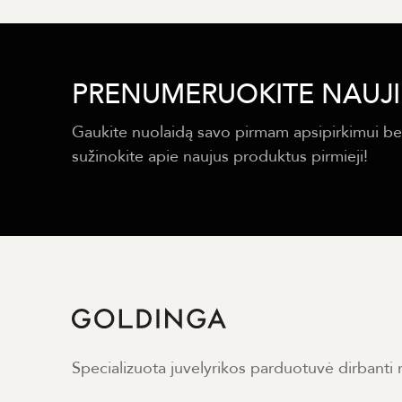
PRENUMERUOKITE NAUJI
Gaukite nuolaidą savo pirmam apsipirkimui be
sužinokite apie naujus produktus pirmieji!
Specializuota juvelyrikos parduotuvė dirbanti