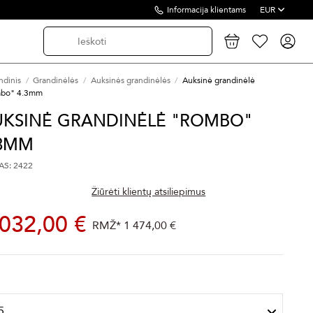
Informacija klientams
EUR
ndinis
Grandinėlės
Auksinės grandinėlės
Auksinė grandinėlė
bo" 4.3mm
UKSINĖ GRANDINĖLĖ "ROMBO"
.3MM
S: 2422
Žiūrėti klientų atsiliepimus
 032,00 €
RMŽ*
1 474,00 €
s