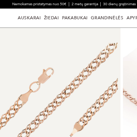
Nemokamas pristatymas nuo 50€
2 metų garantija
30 dienų grąžinimas
AUSKARAI
ŽIEDAI
PAKABUKAI
GRANDINĖLĖS
APY