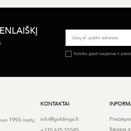
ENLAIŠKĮ
i
Sutinku gauti naujienas ir pasiu
KONTAKTAI
INFORM
info@goldinga.lt
Pristaty
 nuo 1993 metų.
Saugus a
+370 625 55585