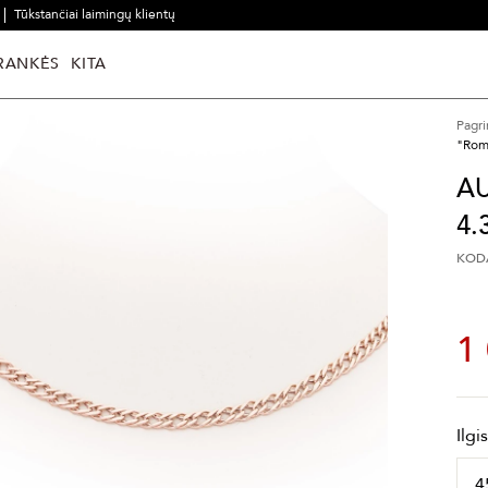
Tūkstančiai laimingų klientų
RANKĖS
KITA
Pagri
"Rom
A
4
KODA
1
Ilgi