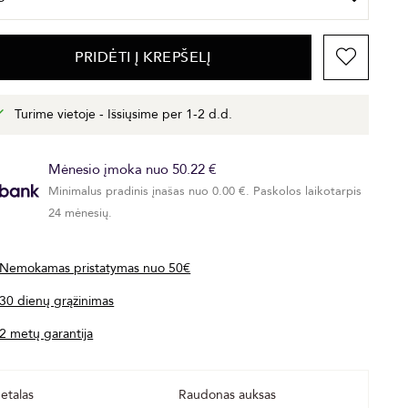
PRIDĖTI Į KREPŠELĮ
Turime vietoje - Išsiųsime per 1-2 d.d.
Mėnesio įmoka nuo 50.22 €
Minimalus pradinis įnašas nuo 0.00 €. Paskolos laikotarpis
24 mėnesių.
Nemokamas pristatymas nuo 50€
30 dienų grąžinimas
2 metų garantija
etalas
Raudonas auksas