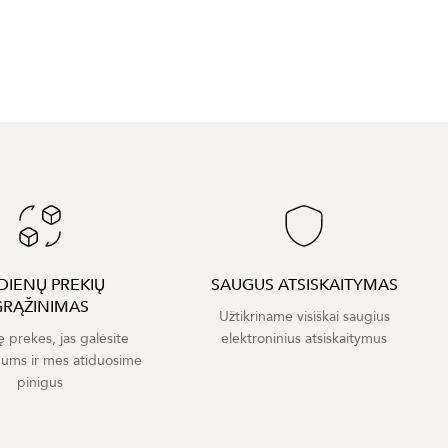
 DIENŲ PREKIŲ
SAUGUS ATSISKAITYMAS
GRĄŽINIMAS
Užtikriname visiškai saugius
ę prekes, jas galėsite
elektroninius atsiskaitymus
mums ir mes atiduosime
pinigus