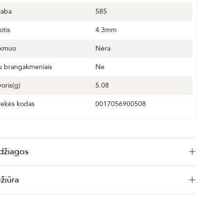
raba
585
otis
4.3mm
kmuo
Nėra
u brangakmeniais
Ne
voris(g)
5.08
rekės kodas
0017056900508
džiagos
ežiūra