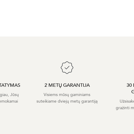
TATYMAS
2 METŲ GARANTIJA
30
giau, Jūsų
Visiems mūsų gaminiams
nemokamai
suteikiame dviejų metų garantiją
Užsisak
gražinti 