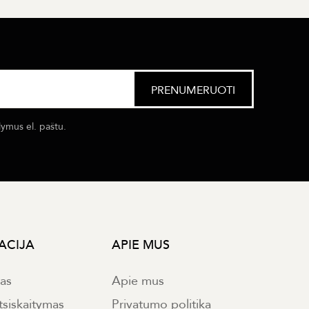
lymus el. paštu.
ACIJA
APIE MUS
mas
Apie mus
tsiskaitymas
Privatumo politika