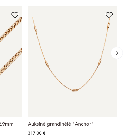
 2.9mm
Auksinė grandinėlė "Anchor"
Auksin
317,00 €
2 395,0