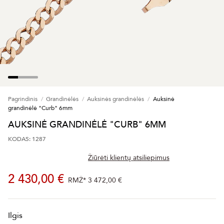
Pagrindinis
Grandinėlės
Auksinės grandinėlės
Auksinė
grandinėlė "Curb" 6mm
AUKSINĖ GRANDINĖLĖ "CURB" 6MM
KODAS: 1287
Žiūrėti klientų atsiliepimus
2 430,00 €
RMŽ*
3 472,00 €
Ilgis