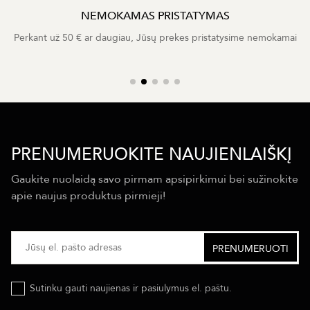
NEMOKAMAS PRISTATYMAS
Perkant už 50 € ar daugiau, Jūsų prekes pristatysime nemokamai
PRENUMERUOKITE NAUJIENLAIŠKĮ
Gaukite nuolaidą savo pirmam apsipirkimui bei sužinokite
apie naujus produktus pirmieji!
Sutinku gauti naujienas ir pasiulymus el. paštu.