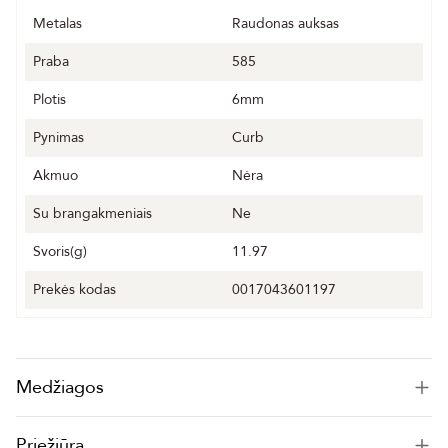
Metalas
Raudonas auksas
Praba
585
Plotis
6mm
Pynimas
Curb
Akmuo
Nėra
Su brangakmeniais
Ne
Svoris(g)
11.97
Prekės kodas
0017043601197
Medžiagos
Priežiūra