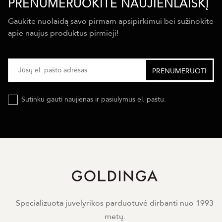
PRENUMERUOKITE NAUJIENLAIŠKĮ
Gaukite nuolaidą savo pirmam apsipirkimui bei sužinokite
apie naujus produktus pirmieji!
Sutinku gauti naujienas ir pasiulymus el. paštu.
Specializuota juvelyrikos parduotuvė dirbanti nuo 1993
metų.