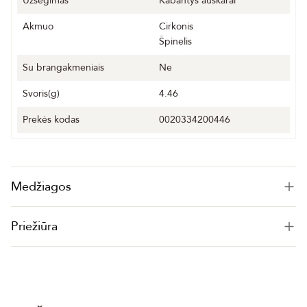
Užsegimas
Kabantys auskarai
Akmuo
Cirkonis
Špinelis
Su brangakmeniais
Ne
Svoris(g)
4.46
Prekės kodas
0020334200446
Medžiagos
Priežiūra