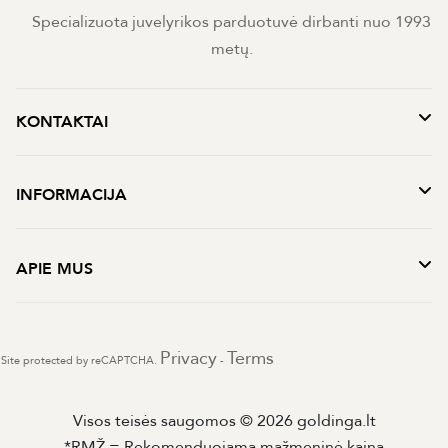
Specializuota juvelyrikos parduotuvė dirbanti nuo 1993
metų.
KONTAKTAI
INFORMACIJA
APIE MUS
Privacy
Terms
Site protected by reCAPTCHA.
-
Visos teisės saugomos © 2026 goldinga.lt
*RMŽ = Rekomenduojama mažmeninė kaina