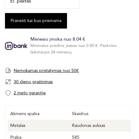
Mėnesio įmoka nuo 8.04 €
Minimalus pradinis įnašas nuo 0.00 €. Paskolos
laikotarpis 24 mėnesių.
Nemokamas pristatymas nuo 50€
30 dienų grąžinimas
2 metų garantija
Akmens spalva
Skaidrus
Metalas
Raudonas auksas
Praba
585