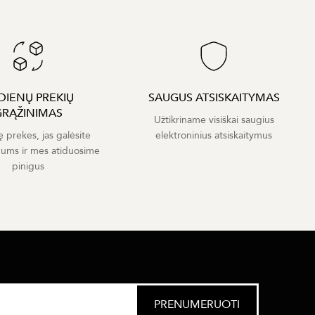
 DIENŲ PREKIŲ
SAUGUS ATSISKAITYMAS
GRĄŽINIMAS
Užtikriname visiškai saugius
ę prekes, jas galėsite
elektroninius atsiskaitymus
mums ir mes atiduosime
pinigus