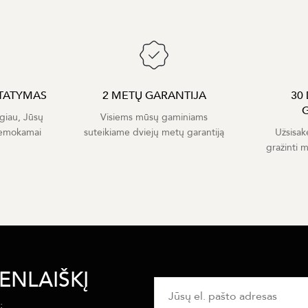
TATYMAS
2 METŲ GARANTIJA
30
giau, Jūsų
Visiems mūsų gaminiams
nemokamai
suteikiame dviejų metų garantiją
Užsisak
gražinti 
ENLAIŠKĮ