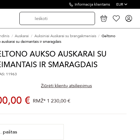
Informacija klientams
EUR
ndinis
Auskarai
Auksiniai Auskarai su brangakmeniais
Geltono
 auskarai su deimantais ir smaragdais
ELTONO AUKSO AUSKARAI SU
IMANTAIS IR SMARAGDAIS
S: 11963
Žiūrėti klientų atsiliepimus
00,00 €
RMŽ*
1 230,00 €