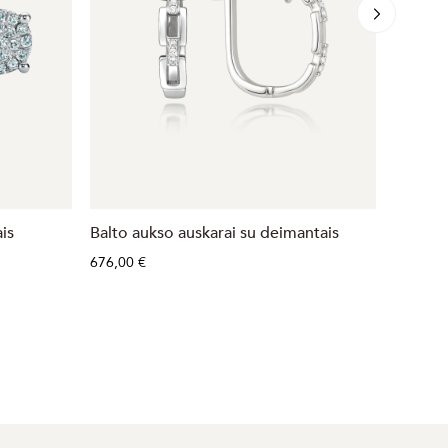
is
Balto aukso auskarai su deimantais
Auksini
676,00 €
628,00 