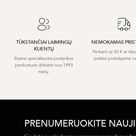
TŪKSTANČIAI LAIMINGŲ
NEMOKAMAS PRIS
KLIENTŲ
Perkant už 50 € ar dau
Esame specializuota juvelyrikos
prekes pristatysime 
parduotuvė dirbanti nuo 1993
metų.
PRENUMERUOKITE NAUJI