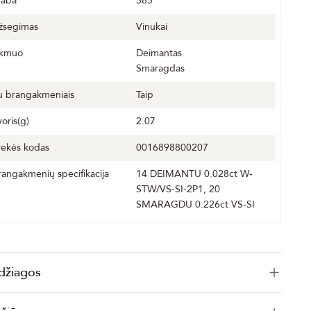
raba
585
žsegimas
Vinukai
kmuo
Deimantas
Smaragdas
u brangakmeniais
Taip
voris(g)
2.07
rekės kodas
0016898800207
rangakmenių specifikacija
14 DEIMANTU 0.028ct W-
STW/VS-SI-2P1, 20
SMARAGDU 0.226ct VS-SI
džiagos