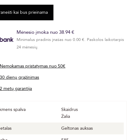
Mėnesio įmoka nuo 38.94 €
Minimalus pradinis įnašas nuo 0.00 €. Paskolos laikotarpis
24 mėnesių.
Nemokamas pristatymas nuo 50€
30 dienų grąžinimas
2 metų garantija
kmens spalva
Skaidrus
Žalia
etalas
Geltonas auksas