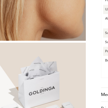
P
U
A
S
S
P
B
Me