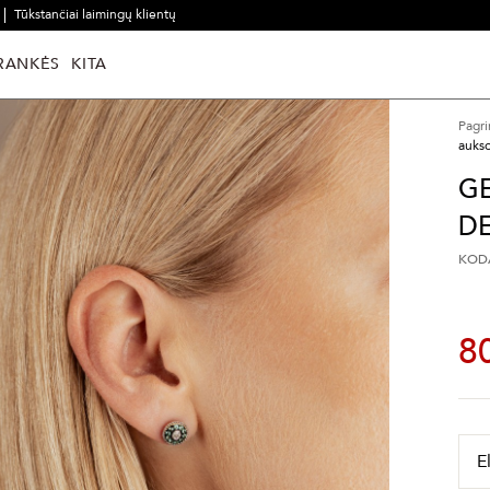
Tūkstančiai laimingų klientų
RANKĖS
KITA
Pagri
aukso
G
DE
KODA
8