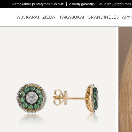
Nemokamas pristatymas nuo 50€
2 metų garantija
30 dienų grąžinimas
AUSKARAI
ŽIEDAI
PAKABUKAI
GRANDINĖLĖS
APY