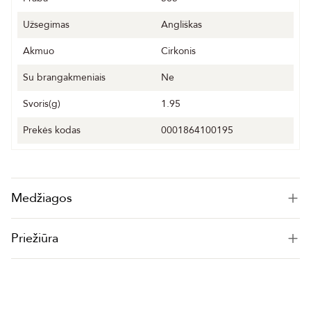
Užsegimas
Angliškas
Akmuo
Cirkonis
Su brangakmeniais
Ne
Svoris(g)
1.95
Prekės kodas
0001864100195
Medžiagos
Priežiūra