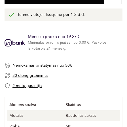
Turime vietoje - Išsiųsime per 1-2 d.d.
Mėnesio įmoka nuo 19.27 €
Minimalus pradinis įnašas nuo 0.00 €. Paskolos
laikotarpis 24 mėnesių.
Nemokamas pristatymas nuo 50€
30 dienų grąžinimas
2 metų garantija
Akmens spalva
Skaidrus
Metalas
Raudonas auksas
Praba
585