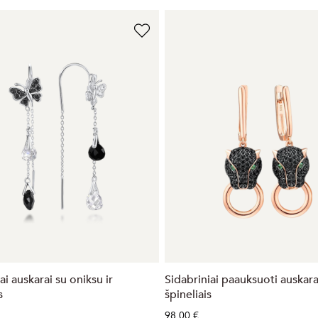
ai auskarai su oniksu ir
Sidabriniai paauksuoti auskara
s
špineliais
98,00 €