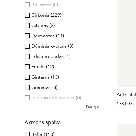
Briliantas
0
Cirkonis
229
Citrinas
2
Deimantas
11
Dūminis kvarcas
3
Edisono perlas
1
Emalė
12
Gintaras
13
Granatas
3
Auksiniai
Juodasis deimantas
0
178,00 €
Daugiau
Akmens spalva
Balta
118