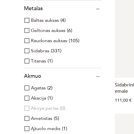
Metalas
Baltas auksas
4
Geltonas auksas
6
Raudonas auksas
105
Sidabras
331
Titanas
1
Akmuo
Sidabrini
Agatas
2
emale
Akacija
1
111,00 €
Akoya perlas
0
Ametistas
5
Ąžuolo medis
1