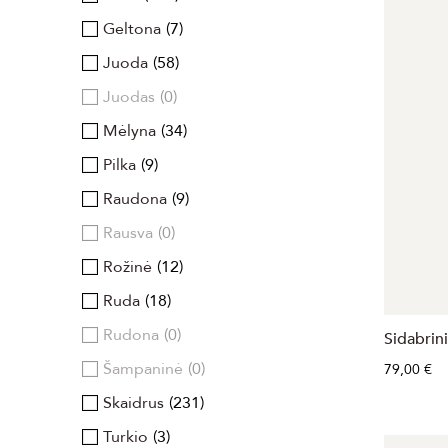
Geltona
7
Juoda
58
Juodas
0
Mėlyna
34
Pilka
9
Raudona
9
Rausva
0
Rožinė
12
Ruda
18
Rudona
0
Sidabrin
Šampaninė
0
79,00 €
Skaidrus
231
Turkio
3