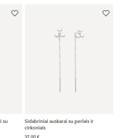
i su
Sidabriniai auskarai su perlais ir
cirkoniais
37,00 €