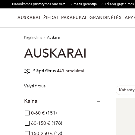
Nemokamas pristatymas nuo 50€
2 metų garantija
30 dienų grąžinimas
AUSKARAI
ŽIEDAI
PAKABUKAI
GRANDINĖLĖS
APY
Pagrindinis
Auskarai
AUSKARAI
Slėpti filtrus
443
produktai
Valyti filtrus
Kabanty
Kaina
0-60 €
151
60-150 €
178
150-250 €
13