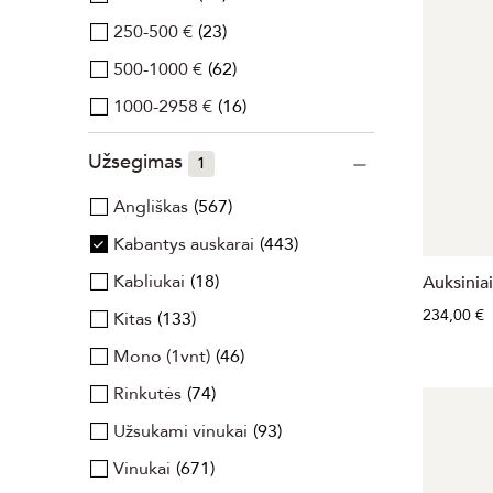
250-500 €
23
500-1000 €
62
1000-2958 €
16
Užsegimas
1
Angliškas
567
Kabantys auskarai
443
Kabliukai
18
Auksiniai
234,00 €
Kitas
133
Mono (1vnt)
46
Rinkutės
74
Užsukami vinukai
93
Vinukai
671