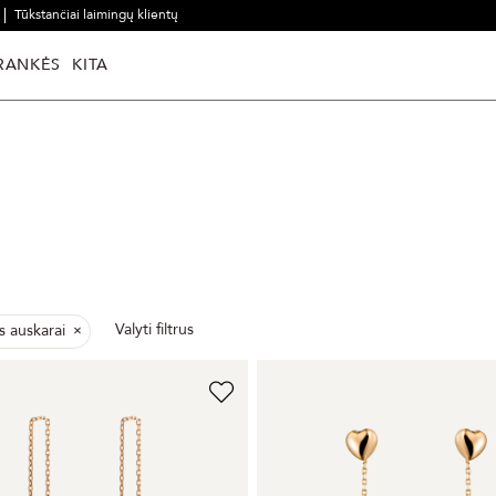
Tūkstančiai laimingų klientų
RANKĖS
KITA
Valyti filtrus
s auskarai