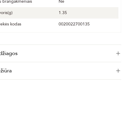
u brangakmeniais
Ne
voris(g)
1.35
rekės kodas
0020022700135
džiagos
ežiūra