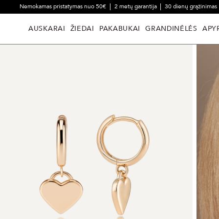
Nemokamas pristatymas nuo 50€
2 metų garantija
30 dienų grąžinimas
AUSKARAI
ŽIEDAI
PAKABUKAI
GRANDINĖLĖS
APY