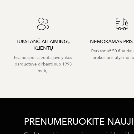
TŪKSTANČIAI LAIMINGŲ
NEMOKAMAS PRIS
KLIENTŲ
Perkant už 50 € ar dau
Esame specializuota juvelyrikos
prekes pristatysime 
parduotuvė dirbanti nuo 1993
metų.
PRENUMERUOKITE NAUJI