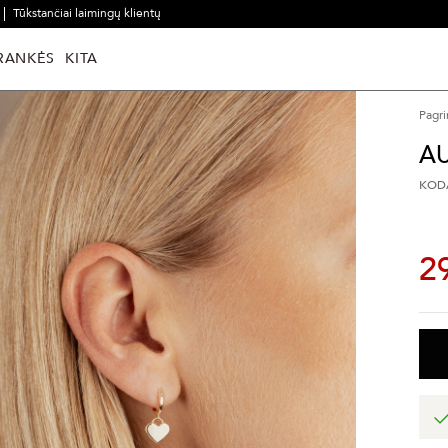
Tūkstančiai laimingų klientų
RANKĖS
KITA
Pagri
AU
KODA
2