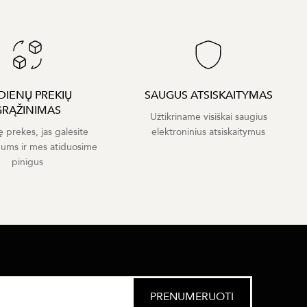
 DIENŲ PREKIŲ
SAUGUS ATSISKAITYMAS
GRĄŽINIMAS
Užtikriname visiškai saugius
ę prekes, jas galėsite
elektroninius atsiskaitymus
mums ir mes atiduosime
pinigus