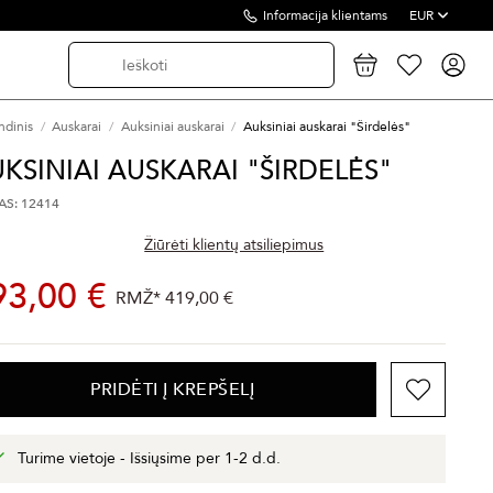
Informacija klientams
EUR
ndinis
Auskarai
Auksiniai auskarai
Auksiniai auskarai "Širdelės"
KSINIAI AUSKARAI "ŠIRDELĖS"
S: 12414
Žiūrėti klientų atsiliepimus
93,00 €
RMŽ*
419,00 €
PRIDĖTI Į KREPŠELĮ
Turime vietoje - Išsiųsime per 1-2 d.d.