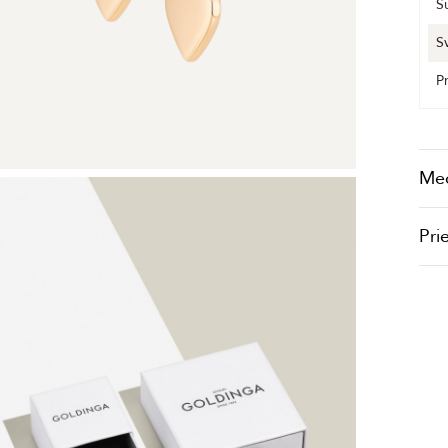
S
S
P
Me
Pri