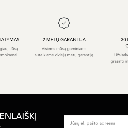
TATYMAS
2 METŲ GARANTIJA
30
giau, Jūsų
Visiems mūsų gaminiams
nemokamai
suteikiame dviejų metų garantiją
Užsisak
gražinti 
ENLAIŠKĮ