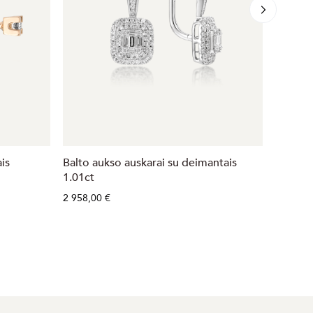
is
Balto aukso auskarai su deimantais
Balto a
1.01ct
579,00 
2 958,00 €