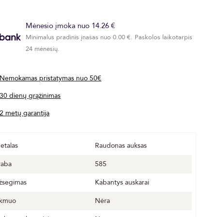
Mėnesio įmoka nuo 14.26 €
Minimalus pradinis įnašas nuo 0.00 €. Paskolos laikotarpis
24 mėnesių.
Nemokamas pristatymas nuo 50€
30 dienų grąžinimas
2 metų garantija
etalas
Raudonas auksas
raba
585
žsegimas
Kabantys auskarai
kmuo
Nėra