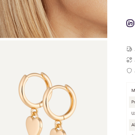
M
P
U
A