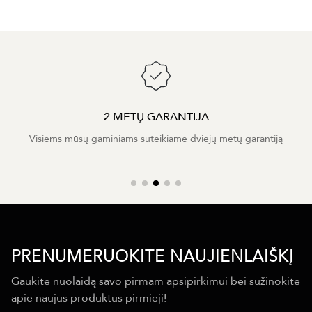
2 METŲ GARANTIJA
Visiems mūsų gaminiams suteikiame dviejų metų garantiją
PRENUMERUOKITE NAUJIENLAIŠKĮ
Gaukite nuolaidą savo pirmam apsipirkimui bei sužinokite
apie naujus produktus pirmieji!