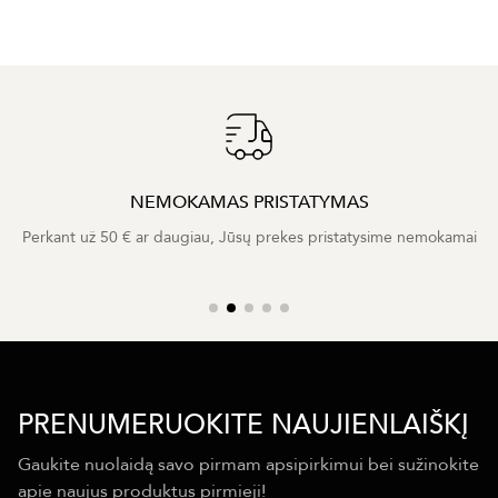
NEMOKAMAS PRISTATYMAS
Perkant už 50 € ar daugiau, Jūsų prekes pristatysime nemokamai
PRENUMERUOKITE NAUJIENLAIŠKĮ
Gaukite nuolaidą savo pirmam apsipirkimui bei sužinokite
apie naujus produktus pirmieji!