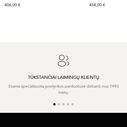
406,00 €
458,00 €
TŪKSTANČIAI LAIMINGŲ KLIENTŲ
Esame specializuota juvelyrikos parduotuvė dirbanti nuo 1993
metų.