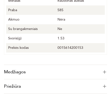
Metalas
Raudonas auksas
Praba
585
Akmuo
Nėra
Su brangakmeniais
Ne
Svoris(g)
1.53
Prekės kodas
0015614200153
Medžiagos
Priežiūra