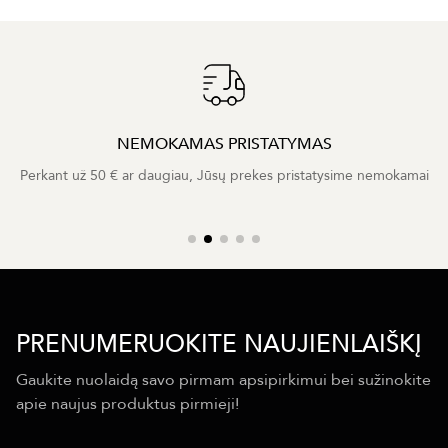
NEMOKAMAS PRISTATYMAS
Perkant už 50 € ar daugiau, Jūsų prekes pristatysime nemokamai
PRENUMERUOKITE NAUJIENLAIŠKĮ
Gaukite nuolaidą savo pirmam apsipirkimui bei sužinokite
apie naujus produktus pirmieji!