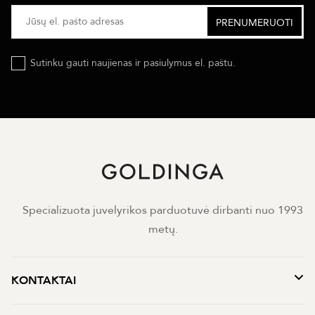
Sutinku gauti naujienas ir pasiulymus el. paštu.
Specializuota juvelyrikos parduotuvė dirbanti nuo 1993
metų.
KONTAKTAI