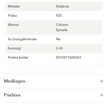
Metalas
Sidabras
Praba
925
Akmuo
Cirkonis
Špinelis
Su brangakmeniais
Ne
Svoris(g)
2.43
Prekės kodas
0010917600243
Medžiagos
Priežiūra