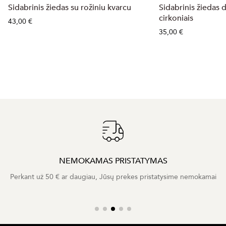
Sidabrinis žiedas su rožiniu kvarcu
Sidabrinis žiedas 
cirkoniais
43,00 €
35,00 €
2 METŲ GARANTIJA
Visiems mūsų gaminiams suteikiame dviejų metų garantiją