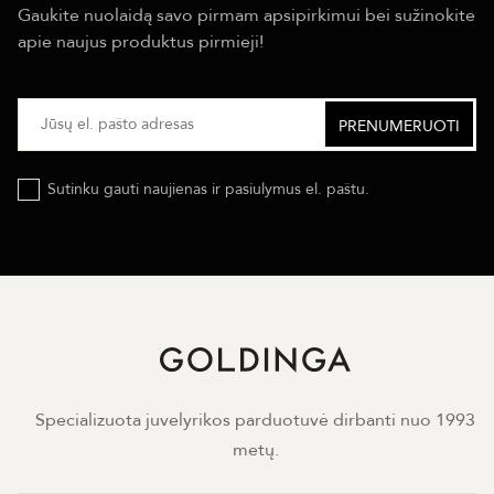
Gaukite nuolaidą savo pirmam apsipirkimui bei sužinokite
apie naujus produktus pirmieji!
Sutinku gauti naujienas ir pasiulymus el. paštu.
Specializuota juvelyrikos parduotuvė dirbanti nuo 1993
metų.