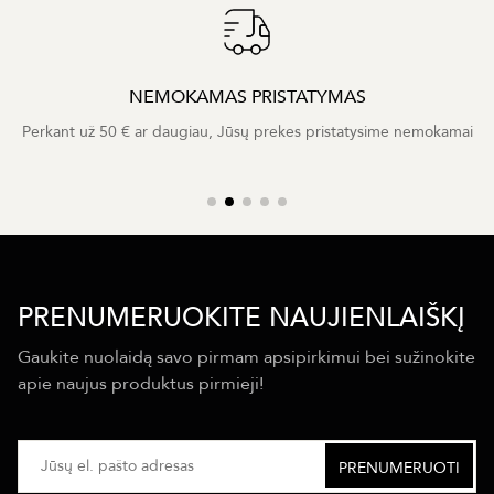
NEMOKAMAS PRISTATYMAS
Perkant už 50 € ar daugiau, Jūsų prekes pristatysime nemokamai
PRENUMERUOKITE NAUJIENLAIŠKĮ
Gaukite nuolaidą savo pirmam apsipirkimui bei sužinokite
apie naujus produktus pirmieji!