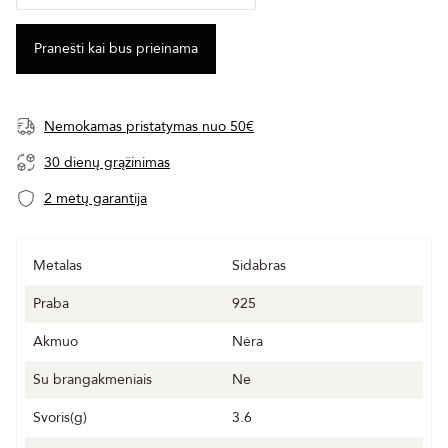
Nemokamas pristatymas nuo 50€
30 dienų grąžinimas
2 metų garantija
Metalas
Sidabras
Praba
925
Akmuo
Nėra
Su brangakmeniais
Ne
Svoris(g)
3.6