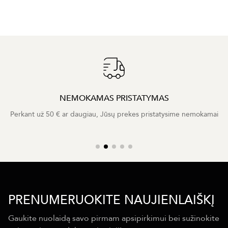
NEMOKAMAS PRISTATYMAS
Perkant už 50 € ar daugiau, Jūsų prekes pristatysime nemokamai
PRENUMERUOKITE NAUJIENLAIŠKĮ
Gaukite nuolaidą savo pirmam apsipirkimui bei sužinokite