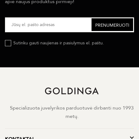
apie naujus produktus pirmieji!
Sutinku gauti naujienas ir pasiulymus el. paštu.
Specializuota juvelyrikos parduotuvė dirbanti nuo 1993
metų.
KONTAKTAI