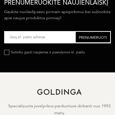
PRENUMERUOKITE NAUJIENLAIŠKĮ
Gaukite nuolaidą savo pirmam apsipirkimui bei sužinokite
apie naujus produktus pirmieji!
Sutinku gauti naujienas ir pasiulymus el. paštu.
Specializuota juvelyrikos parduotuvė dirbanti nuo 1993
metų.