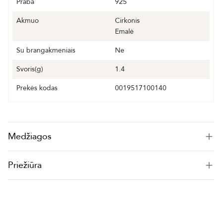
Praba
925
Akmuo
Cirkonis
Emalė
Su brangakmeniais
Ne
Svoris(g)
1.4
Prekės kodas
0019517100140
Medžiagos
Priežiūra