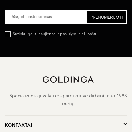
Sutinku gauti naujienas ir pasiulymus el. paštu.
Specializuota juvelyrikos parduotuvė dirbanti nuo 1993
metų.
KONTAKTAI