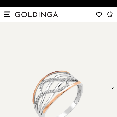
30 dienų grąžinimas