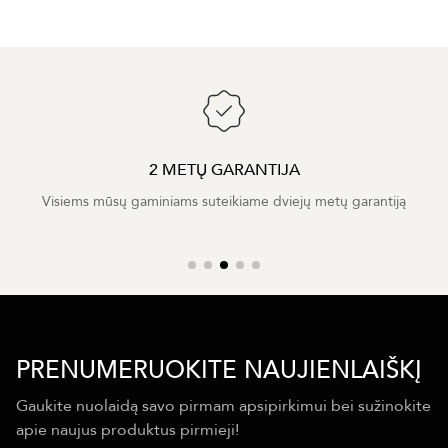
2 METŲ GARANTIJA
Visiems mūsų gaminiams suteikiame dviejų metų garantiją
PRENUMERUOKITE NAUJIENLAIŠKĮ
Gaukite nuolaidą savo pirmam apsipirkimui bei sužinokite
apie naujus produktus pirmieji!