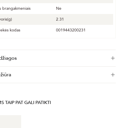
u brangakmeniais
Ne
voris(g)
2.31
rekės kodas
0019443200231
džiagos
ežiūra
S TAIP PAT GALI PATIKTI