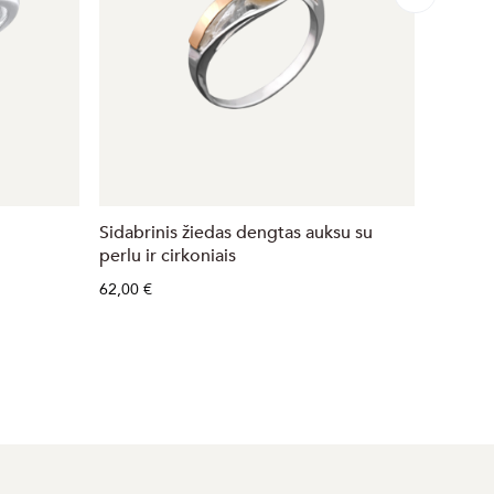
Sidabrinis žiedas dengtas auksu su
Sidabri
perlu ir cirkoniais
cirkoni
62,00 €
59,00 €