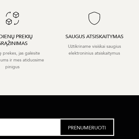
 DIENŲ PREKIŲ
SAUGUS ATSISKAITYMAS
GRĄŽINIMAS
Užtikriname visiškai saugius
ę prekes, jas galėsite
elektroninius atsiskaitymus
mums ir mes atiduosime
pinigus