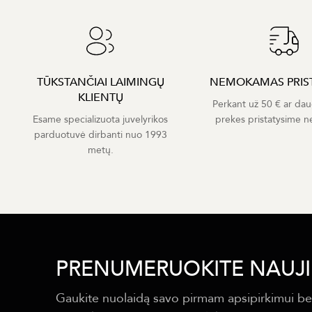
TŪKSTANČIAI LAIMINGŲ
NEMOKAMAS PRIS
KLIENTŲ
Perkant už 50 € ar dau
Esame specializuota juvelyrikos
prekes pristatysime 
parduotuvė dirbanti nuo 1993
metų.
PRENUMERUOKITE NAUJI
Gaukite nuolaidą savo pirmam apsipirkimui be