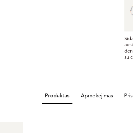
Sida
aus
den
su c
Produktas
Apmokėjimas
Pri
I