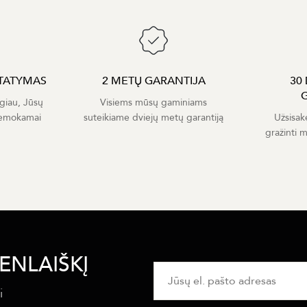
TATYMAS
2 METŲ GARANTIJA
30
giau, Jūsų
Visiems mūsų gaminiams
nemokamai
suteikiame dviejų metų garantiją
Užsisak
gražinti 
ENLAIŠKĮ
i