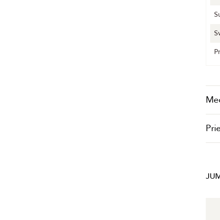
S
S
P
Me
Pri
JUM