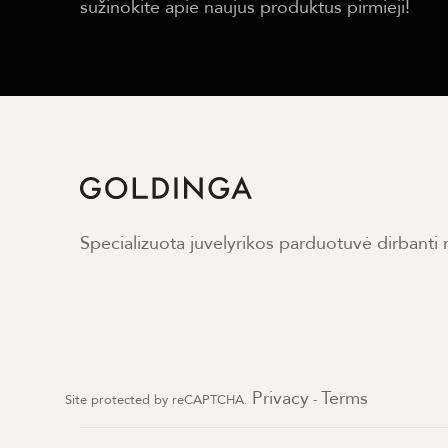
sužinokite apie naujus produktus pirmieji!
Specializuota juvelyrikos parduotuvė dirbanti
Privacy
Terms
Site protected by reCAPTCHA.
-