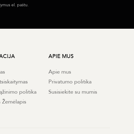
lymus el. paštu.
ACIJA
APIE MUS
mas
Apie mus
tsiskaitymas
Privatumo politika
ąžinimo politika
Susisiekite su mumis
s Žemėlapis