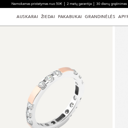
Nemokamas pristatymas nuo 50€
2 metų garantija
30 dienų grąžinimas
AUSKARAI
ŽIEDAI
PAKABUKAI
GRANDINĖLĖS
APY