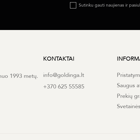
Sutinku gauti naujienas ir pasiu
KONTAKTAI
INFORM
info@goldinga.lt
Pristaty
 nuo 1993 metų.
Saugus a
+370 625 55585
Prekių gr
Svetainė