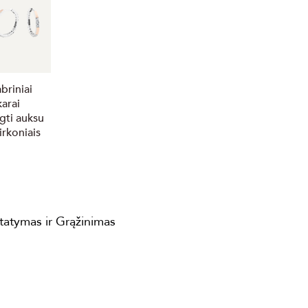
briniai
karai
gti auksu
irkoniais
statymas ir Grąžinimas