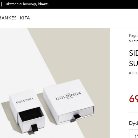
Tūkstančiai laimingų klientų
RANKĖS
KITA
Pagri
su ci
SI
SU
KODA
6
Dyd