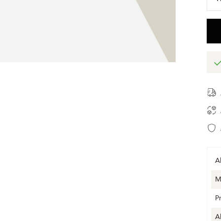
A
M
P
A