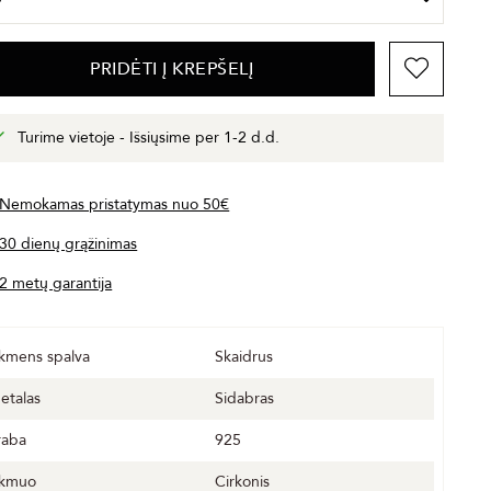
PRIDĖTI Į KREPŠELĮ
Turime vietoje - Išsiųsime per 1-2 d.d.
Nemokamas pristatymas nuo 50€
30 dienų grąžinimas
2 metų garantija
kmens spalva
Skaidrus
etalas
Sidabras
raba
925
kmuo
Cirkonis