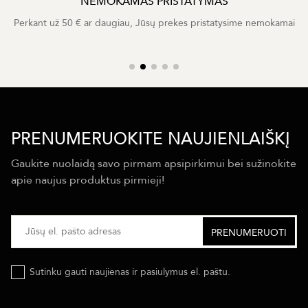
NEMOKAMAS PRISTATYMAS
Perkant už 50 € ar daugiau, Jūsų prekes pristatysime nemokamai
PRENUMERUOKITE NAUJIENLAIŠKĮ
Gaukite nuolaidą savo pirmam apsipirkimui bei sužinokite
apie naujus produktus pirmieji!
Sutinku gauti naujienas ir pasiulymus el. paštu.