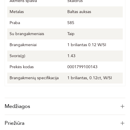
Akmens spalva
Skaidrus
Metalas
Baltas auksas
Praba
585
Su brangakmeniais
Taip
Brangakmeniai
1 briliantas 0.12 W/SI
Svoris(g)
1.43
Prekės kodas
0001799100143
Brangakmenių specifikacija
1 briliantas, 0.12ct, W/SI
Medžiagos
Priežiūra