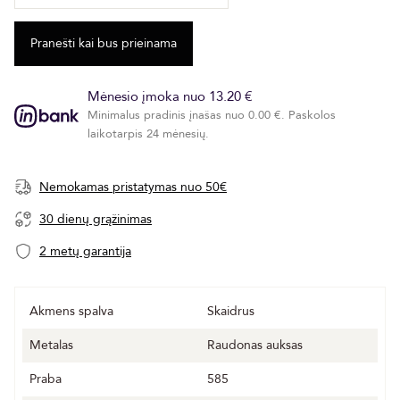
Mėnesio įmoka nuo 13.20 €
Minimalus pradinis įnašas nuo 0.00 €. Paskolos
laikotarpis 24 mėnesių.
Nemokamas pristatymas nuo 50€
30 dienų grąžinimas
2 metų garantija
Akmens spalva
Skaidrus
Metalas
Raudonas auksas
Praba
585