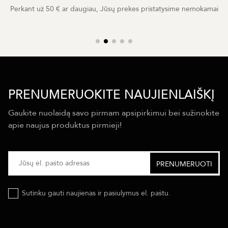
Perkant už 50 € ar daugiau, Jūsų prekes pristatysime nemokamai
PRENUMERUOKITE NAUJIENLAIŠKĮ
Gaukite nuolaidą savo pirmam apsipirkimui bei sužinokite
apie naujus produktus pirmieji!
Sutinku gauti naujienas ir pasiulymus el. paštu.