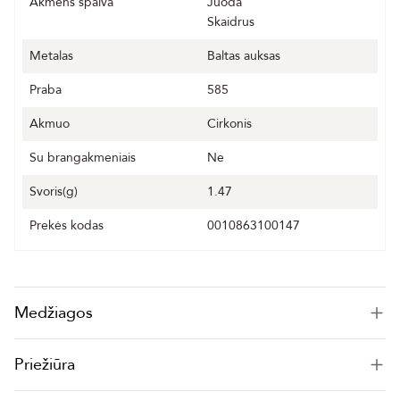
Akmens spalva
Juoda
Skaidrus
Metalas
Baltas auksas
Praba
585
Akmuo
Cirkonis
Su brangakmeniais
Ne
Svoris(g)
1.47
Prekės kodas
0010863100147
Medžiagos
Priežiūra