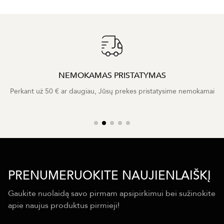
NEMOKAMAS PRISTATYMAS
Perkant už 50 € ar daugiau, Jūsų prekes pristatysime nemokamai
PRENUMERUOKITE NAUJIENLAIŠKĮ
Gaukite nuolaidą savo pirmam apsipirkimui bei sužinokite
apie naujus produktus pirmieji!