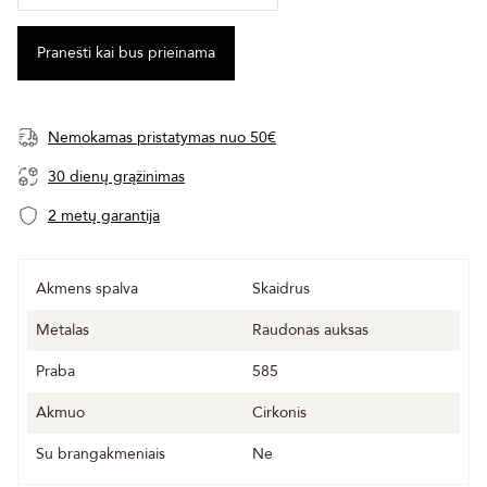
Nemokamas pristatymas nuo 50€
30 dienų grąžinimas
2 metų garantija
Akmens spalva
Skaidrus
Metalas
Raudonas auksas
Praba
585
Akmuo
Cirkonis
Su brangakmeniais
Ne