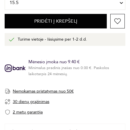
PRIDĖTI Į KREPŠELĮ
Turime vietoje - Išsiųsime per 1-2 d.d.
Mėnesio įmoka nuo 9.40 €
Minimalus pradinis įnašas nuo 0.00 €. Paskolos
laikotarpis 24 mėnesių.
Nemokamas pristatymas nuo 50€
30 dienų grąžinimas
2 metų garantija