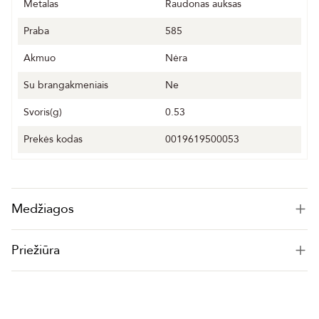
Metalas
Raudonas auksas
Praba
585
Akmuo
Nėra
Su brangakmeniais
Ne
Svoris(g)
0.53
Prekės kodas
0019619500053
Medžiagos
Priežiūra