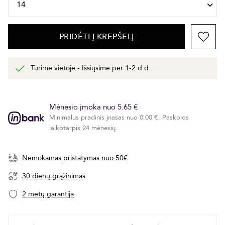
PRIDĖTI Į KREPŠELĮ
Turime vietoje - Išsiųsime per 1-2 d.d.
Mėnesio įmoka nuo 5.65 €
Minimalus pradinis įnašas nuo 0.00 €. Paskolos
laikotarpis 24 mėnesių.
Nemokamas pristatymas nuo 50€
30 dienų grąžinimas
2 metų garantija