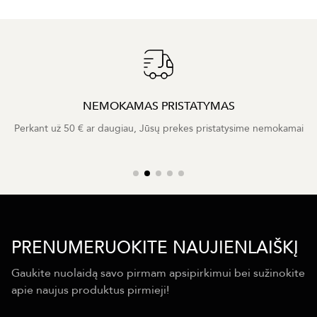
NEMOKAMAS PRISTATYMAS
Perkant už 50 € ar daugiau, Jūsų prekes pristatysime nemokamai
PRENUMERUOKITE NAUJIENLAIŠKĮ
Gaukite nuolaidą savo pirmam apsipirkimui bei sužinokite
apie naujus produktus pirmieji!