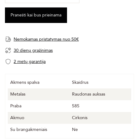
Nemokamas pristatymas nuo 50€
30 dienų grąžinimas
2 metų garantija
Akmens spalva
Skaidrus
Metalas
Raudonas auksas
Praba
585
Akmuo
Cirkonis
Su brangakmeniais
Ne