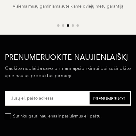
Visiems mūsų gaminiams suteikiame dviejų metų garantiją
PRENUMERUOKITE NAUJIENLAIŠKĮ
Gaukite nuolaidą savo pirmam apsipirkimui bei sužinokite
apie naujus produktus pirmieji!
Sutinku gauti naujienas ir pasiulymus el. paštu.