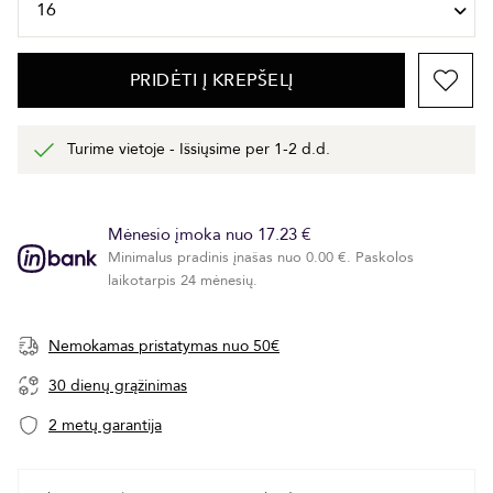
PRIDĖTI Į KREPŠELĮ
Turime vietoje - Išsiųsime per 1-2 d.d.
Mėnesio įmoka nuo 17.23 €
Minimalus pradinis įnašas nuo 0.00 €. Paskolos
laikotarpis 24 mėnesių.
Nemokamas pristatymas nuo 50€
30 dienų grąžinimas
2 metų garantija