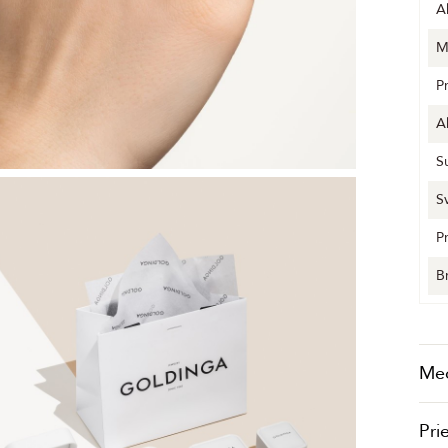
A
M
P
A
S
S
P
B
Me
Pri