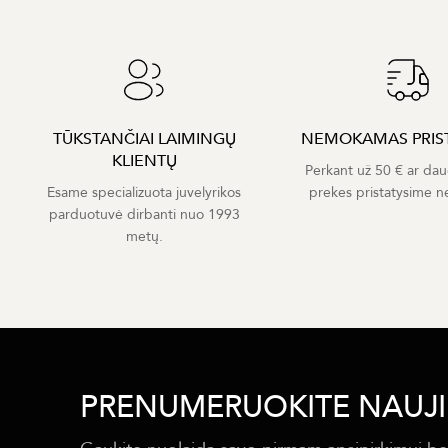
TŪKSTANČIAI LAIMINGŲ
NEMOKAMAS PRIS
KLIENTŲ
Perkant už 50 € ar dau
Esame specializuota juvelyrikos
prekes pristatysime 
parduotuvė dirbanti nuo 1993
metų.
PRENUMERUOKITE NAUJI