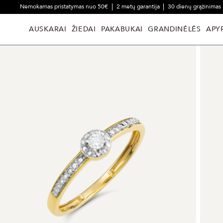
Nemokamas pristatymas nuo 50€
2 metų garantija
30 dienų grąžinimas
AUSKARAI
ŽIEDAI
PAKABUKAI
GRANDINĖLĖS
APY