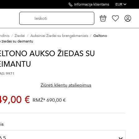
Informacija klientams
EUR
ndinis
Žiedai
Auksiniai Žiedai su brangakmeniais
Geltono
 žiedas su deimantu
ELTONO AUKSO ŽIEDAS SU
EIMANTU
S: 9971
Žiūrėti klientų atsiliepimus
49,00 €
RMŽ*
690,00 €
is