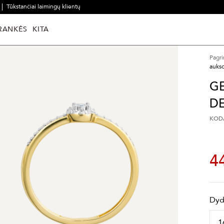
Tūkstančiai laimingų klientų
RANKĖS
KITA
Pagri
aukso
G
D
KODA
4
Dyd