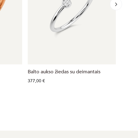
Balto aukso žiedas su deimantais
Auksini
377,00 €
647,00 