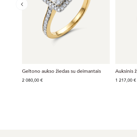
Geltono aukso žiedas su deimantais
Auksinis 
2 080,00 €
1 217,00 €