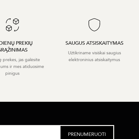
 DIENŲ PREKIŲ
SAUGUS ATSISKAITYMAS
GRĄŽINIMAS
Užtikriname visiškai saugius
ę prekes, jas galėsite
elektroninius atsiskaitymus
mums ir mes atiduosime
pinigus