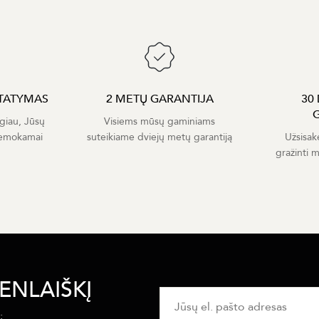
TATYMAS
2 METŲ GARANTIJA
30
giau, Jūsų
Visiems mūsų gaminiams
nemokamai
suteikiame dviejų metų garantiją
Užsisak
gražinti 
ENLAIŠKĮ