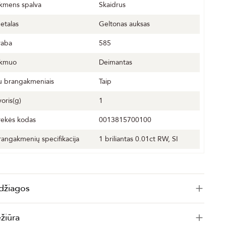
kmens spalva
Skaidrus
etalas
Geltonas auksas
raba
585
kmuo
Deimantas
u brangakmeniais
Taip
voris(g)
1
rekės kodas
0013815700100
rangakmenių specifikacija
1 briliantas 0.01ct RW, SI
džiagos
ežiūra