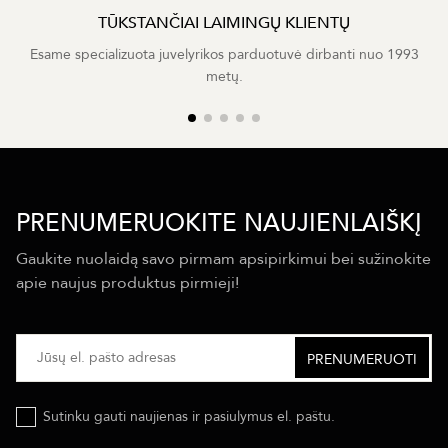
TŪKSTANČIAI LAIMINGŲ KLIENTŲ
Esame specializuota juvelyrikos parduotuvė dirbanti nuo 1993
metų.
PRENUMERUOKITE NAUJIENLAIŠKĮ
Gaukite nuolaidą savo pirmam apsipirkimui bei sužinokite
apie naujus produktus pirmieji!
Sutinku gauti naujienas ir pasiulymus el. paštu.