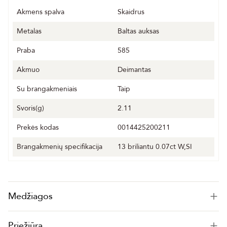
Akmens spalva
Skaidrus
Metalas
Baltas auksas
Praba
585
Akmuo
Deimantas
Su brangakmeniais
Taip
Svoris(g)
2.11
Prekės kodas
0014425200211
Brangakmenių specifikacija
13 briliantu 0.07ct W,SI
Medžiagos
Priežiūra